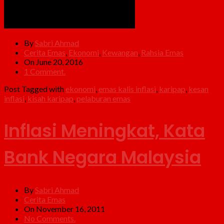
By
Sabri Ahmad
Cerita Emas
,
Ekonomi
,
Kewangan
,
Rahsia Emas
On June 20, 2016
1 Comment.
Post Tagged with
ekonomi
,
emas kalis inflasi
,
karipap
,
kesan
inflasi
,
kisah karipap
,
pelaburan emas
Inflasi Meningkat, Kata
Bank Negara Malaysia
By
Sabri Ahmad
Cerita Emas
On November 16, 2011
No Comments.