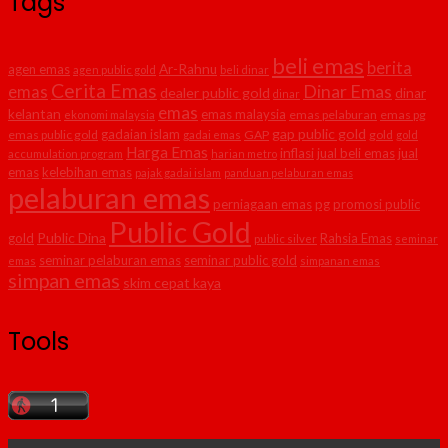
Tags
beli emas
berita
agen emas
Ar-Rahnu
agen public gold
beli dinar
Cerita Emas
Dinar Emas
emas
dealer public gold
dinar
dinar
emas
kelantan
emas malaysia
emas pelaburan
emas pg
ekonomi malaysia
gap public gold
gadaian islam
emas public gold
GAP
gold
gadai emas
gold
Harga Emas
inflasi
jual beli emas
jual
accumulation program
harian metro
emas
kelebihan emas
pajak gadai islam
panduan pelaburan emas
pelaburan emas
perniagaan emas
pg
promosi public
Public Gold
Public Dina
gold
Rahsia Emas
public silver
seminar
seminar pelaburan emas
seminar public gold
emas
simpanan emas
simpan emas
skim cepat kaya
Tools