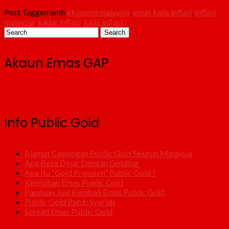
Post Tagged with
ekonomi malaysia
,
emas kalis inflasi
,
inflasi
malaysia
,
kadar inflasi
,
kalis inflasi
Akaun Emas GAP
Info Public Gold
Alamat Cawangan Public Gold Seluruh Malaysia
Apa Beza Dinar Dengan Goldbar
Apa Itu “Gold Premium” Public Gold ?
Kelebihan Emas Public Gold
Panduan Jual Kembali Emas Public Gold
Public Gold Patuh Syariah
Spread Emas Public Gold