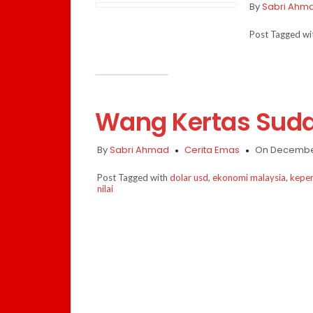
By
Sabri Ahm
Post Tagged w
Wang Kertas Sudah
By
Sabri Ahmad
Cerita Emas
On December
Post Tagged with
dolar usd
,
ekonomi malaysia
,
kepen
nilai