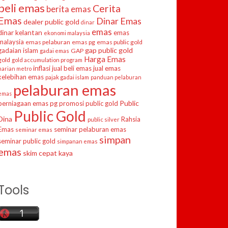
beli emas
Cerita
berita emas
Emas
Dinar Emas
dealer public gold
dinar
emas
dinar kelantan
emas
ekonomi malaysia
malaysia
emas pelaburan
emas pg
emas public gold
gap public gold
gadaian islam
GAP
gadai emas
Harga Emas
gold
gold accumulation program
inflasi
jual beli emas
jual emas
harian metro
kelebihan emas
pajak gadai islam
panduan pelaburan
pelaburan emas
emas
Public
perniagaan emas
pg
promosi public gold
Public Gold
Dina
Rahsia
public silver
Emas
seminar pelaburan emas
seminar emas
simpan
seminar public gold
simpanan emas
emas
skim cepat kaya
Tools