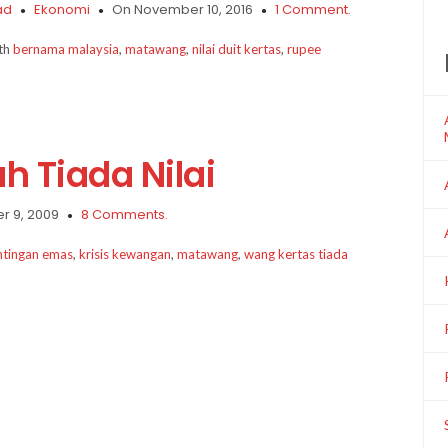
ad
Ekonomi
On November 10, 2016
1 Comment.
ith
bernama malaysia
,
matawang
,
nilai duit kertas
,
rupee
 Tiada Nilai
 9, 2009
8 Comments.
tingan emas
,
krisis kewangan
,
matawang
,
wang kertas tiada