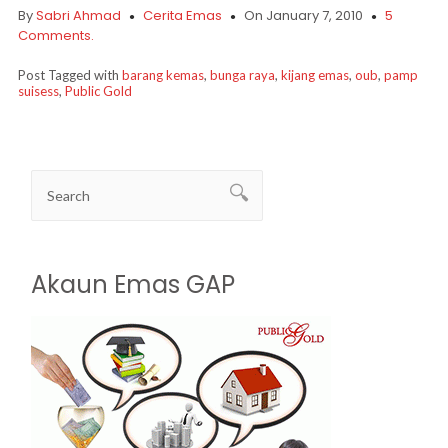
By
Sabri Ahmad
Cerita Emas
On January 7, 2010
5
Comments.
Post Tagged with
barang kemas
,
bunga raya
,
kijang emas
,
oub
,
pamp
suisess
,
Public Gold
Akaun Emas GAP