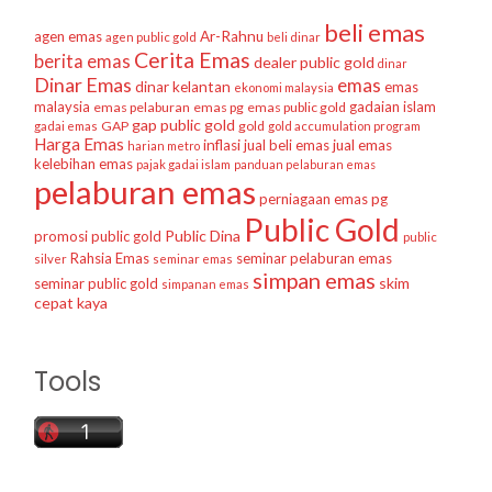
beli emas
agen emas
Ar-Rahnu
agen public gold
beli dinar
Cerita Emas
berita emas
dealer public gold
dinar
Dinar Emas
emas
dinar kelantan
emas
ekonomi malaysia
malaysia
gadaian islam
emas pelaburan
emas pg
emas public gold
gap public gold
GAP
gold
gadai emas
gold accumulation program
Harga Emas
inflasi
jual beli emas
jual emas
harian metro
kelebihan emas
pajak gadai islam
panduan pelaburan emas
pelaburan emas
perniagaan emas
pg
Public Gold
Public Dina
promosi public gold
public
Rahsia Emas
seminar pelaburan emas
silver
seminar emas
simpan emas
skim
seminar public gold
simpanan emas
cepat kaya
Tools