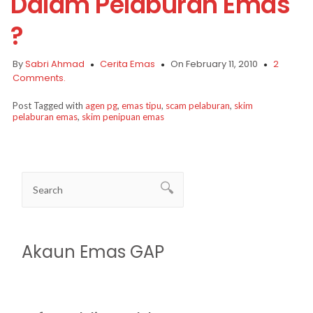
Dalam Pelaburan Emas
?
By
Sabri Ahmad
Cerita Emas
On February 11, 2010
2
Comments.
Post Tagged with
agen pg
,
emas tipu
,
scam pelaburan
,
skim
pelaburan emas
,
skim penipuan emas
Akaun Emas GAP