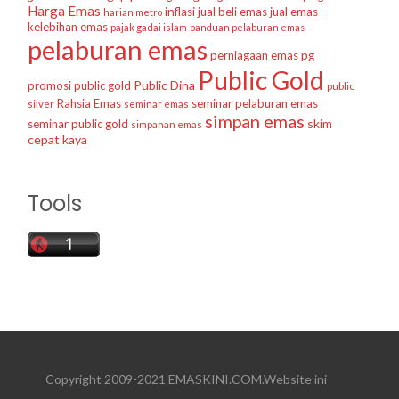
Harga Emas
inflasi
jual beli emas
jual emas
harian metro
kelebihan emas
pajak gadai islam
panduan pelaburan emas
pelaburan emas
perniagaan emas
pg
Public Gold
Public Dina
promosi public gold
public
Rahsia Emas
seminar pelaburan emas
silver
seminar emas
simpan emas
skim
seminar public gold
simpanan emas
cepat kaya
Tools
Copyright 2009-2021 EMASKINI.COM.Website ini