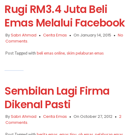
Rugi RM3.4 Juta Beli
Emas Melalui Facebook
By
Sabri Ahmad
Cerita Emas
On January 14, 2015
No
Comments.
Post Tagged with
beli emas online
,
skim pelaburan emas
Sembilan Lagi Firma
Dikenal Pasti
By
Sabri Ahmad
Cerita Emas
On October 27, 2012
2
Comments.
Post Tagged with
berita emas
,
emas tipu
,
oh emas
,
pelaburan emas
,