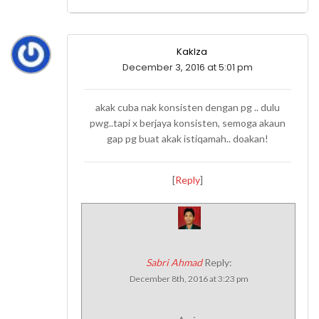
KakIza
December 3, 2016 at 5:01 pm
akak cuba nak konsisten dengan pg .. dulu
pwg..tapi x berjaya konsisten, semoga akaun
gap pg buat akak istiqamah.. doakan!
[
Reply
]
Sabri Ahmad
Reply:
December 8th, 2016 at 3:23 pm