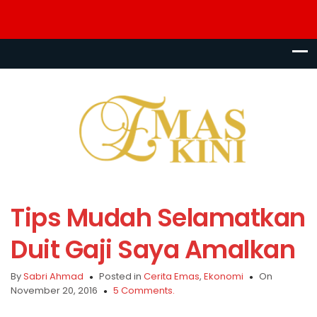
Tips Mudah Selamatkan
Duit Gaji Saya Amalkan
By
Sabri Ahmad
Posted in
Cerita Emas
,
Ekonomi
On
November 20, 2016
5 Comments.