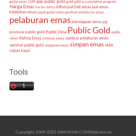
gap public gold
GAP
gold
gadai emas
gold accumulation program
Harga Emas
inflasi
jual beli emas
jual emas
harian metro
kelebihan emas
pajak gadai islam
panduan pelaburan emas
pelaburan emas
perniagaan emas
pg
Public Gold
Public Dina
promosi public gold
public
Rahsia Emas
seminar pelaburan emas
silver
seminar emas
simpan emas
skim
seminar public gold
simpanan emas
cepat kaya
Tools
Copyright 2009-2021 EMASKINI.COM.Website ini