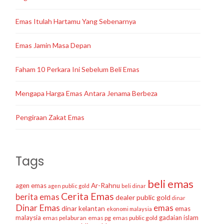
Emas Itulah Hartamu Yang Sebenarnya
Emas Jamin Masa Depan
Faham 10 Perkara Ini Sebelum Beli Emas
Mengapa Harga Emas Antara Jenama Berbeza
Pengiraan Zakat Emas
Tags
beli emas
agen emas
Ar-Rahnu
agen public gold
beli dinar
Cerita Emas
berita emas
dealer public gold
dinar
Dinar Emas
emas
dinar kelantan
emas
ekonomi malaysia
malaysia
gadaian islam
emas pelaburan
emas pg
emas public gold