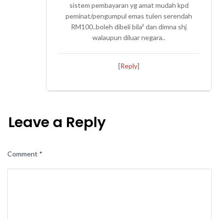
sistem pembayaran yg amat mudah kpd
peminat/pengumpul emas tulen serendah
RM100..boleh dibeli bila² dan dimna shj
walaupun diluar negara..
[
Reply
]
Leave a Reply
Comment
*