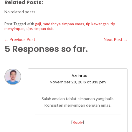
Related Posts:
No related posts.
Post Tagged with
gaji
,
mudahnya simpan emas
,
tip kewangan
,
tip
menyimpan
,
tips simpan duit
←
Previous Post
Next Post
→
5 Responses so far.
Azrinros
November 20, 2016 at 8:13 pm
Salah amalan tabiat simpanan yang baik.
Konsisten menyimpan dengan emas.
[
Reply
]