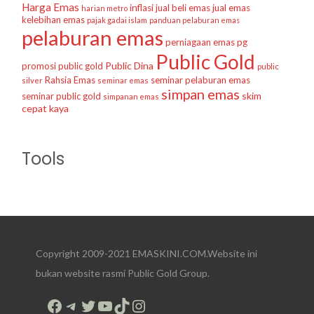
Harga Emas
inflasi
jual beli emas
jual emas
harian metro
kelebihan emas
pajak gadai islam
panduan pelaburan emas
pelaburan emas
perniagaan emas
pg
Public Gold
Public Dina
promosi public gold
public
Rahsia Emas
seminar pelaburan emas
silver
seminar emas
simpan emas
skim
seminar public gold
simpanan emas
cepat kaya
Tools
Copyright 2009-2021 EMASKINI.COM.Website ini
bukan website rasmi Public Gold Group.
Facebook
Telegram
Twitter
YouTube
TikTok
Instagram