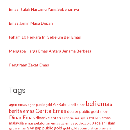
Emas Itulah Hartamu Yang Sebenarnya
Emas Jamin Masa Depan
Faham 10 Perkara Ini Sebelum Beli Emas
Mengapa Harga Emas Antara Jenama Berbeza
Pengiraan Zakat Emas
Tags
beli emas
agen emas
Ar-Rahnu
agen public gold
beli dinar
Cerita Emas
berita emas
dealer public gold
dinar
Dinar Emas
emas
dinar kelantan
emas
ekonomi malaysia
malaysia
gadaian islam
emas pelaburan
emas pg
emas public gold
gap public gold
GAP
gold
gadai emas
gold accumulation program