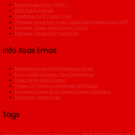
Buka Akaun Emas ( GAP )
GAP Patuh Syariah
Kelebihan GAP Public Gold
Panduan Keluarkan Emas Fizikal Dari Akaun Emas GAP
Panduan Topup Akaun Emas Fizikal
Panduan Topup GAP Guna FPX
Info Asas Emas
Bagaimana Nak Mula Pelaburan Emas
Emas Itulah Hartamu Yang Sebenarnya
Emas Jamin Masa Depan
Faham 10 Perkara Ini Sebelum Beli Emas
Mengapa Harga Emas Antara Jenama Berbeza
Pengiraan Zakat Emas
Tags
beli emas
berita ema
agen emas
Ar-Rahnu
agen public gold
beli dinar