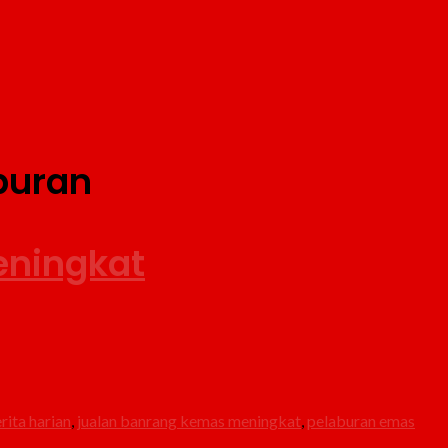
buran
eningkat
rita harian
,
jualan banrang kemas meningkat
,
pelaburan emas