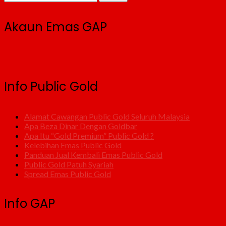
Akaun Emas GAP
Info Public Gold
Alamat Cawangan Public Gold Seluruh Malaysia
Apa Beza Dinar Dengan Goldbar
Apa Itu “Gold Premium” Public Gold ?
Kelebihan Emas Public Gold
Panduan Jual Kembali Emas Public Gold
Public Gold Patuh Syariah
Spread Emas Public Gold
Info GAP