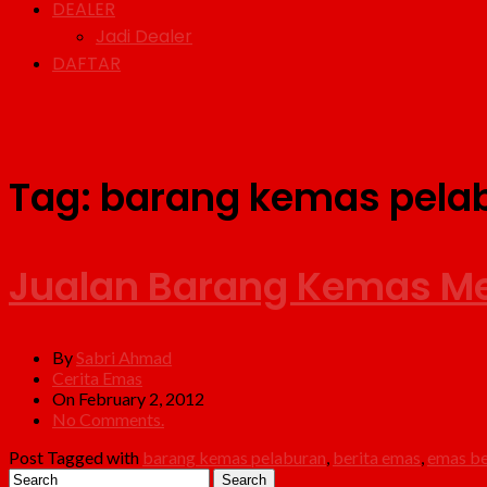
DEALER
Jadi Dealer
DAFTAR
Tag:
barang kemas pela
Jualan Barang Kemas M
By
Sabri Ahmad
Cerita Emas
On February 2, 2012
No Comments.
Post Tagged with
barang kemas pelaburan
,
berita emas
,
emas be