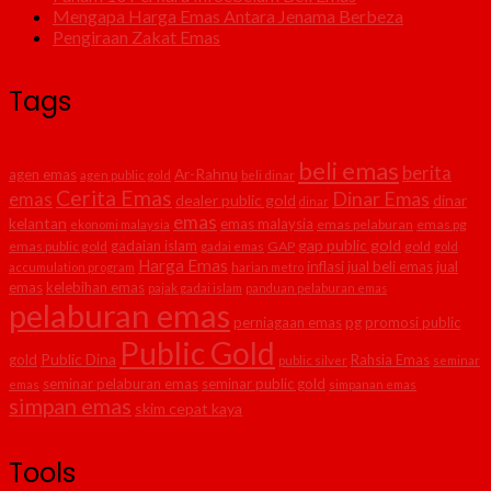
Mengapa Harga Emas Antara Jenama Berbeza
Pengiraan Zakat Emas
Tags
beli emas
berita
agen emas
Ar-Rahnu
agen public gold
beli dinar
Cerita Emas
Dinar Emas
emas
dealer public gold
dinar
dinar
emas
kelantan
emas malaysia
emas pelaburan
emas pg
ekonomi malaysia
gap public gold
gadaian islam
emas public gold
GAP
gold
gadai emas
gold
Harga Emas
inflasi
jual beli emas
jual
accumulation program
harian metro
emas
kelebihan emas
pajak gadai islam
panduan pelaburan emas
pelaburan emas
perniagaan emas
pg
promosi public
Public Gold
Public Dina
gold
Rahsia Emas
public silver
seminar
seminar pelaburan emas
seminar public gold
emas
simpanan emas
simpan emas
skim cepat kaya
Tools