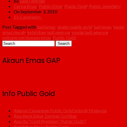
By
Sabri Ahmad
Cerita Emas
,
Public Dinar
,
Public Gold
,
Public Jewellery
On September 3, 2010
15 Comments.
Post Tagged with
beli emas
,
dealer public gold
,
jual emas
,
kedai
emas murah
,
kelebihan jadi agen pg
,
modal jadi agen pg
,
peluang perniagaan emas
,
Public Gold
Akaun Emas GAP
Info Public Gold
Alamat Cawangan Public Gold Seluruh Malaysia
Apa Beza Dinar Dengan Goldbar
Apa Itu “Gold Premium” Public Gold ?
Kelebihan Emas Public Gold