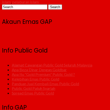
islam
,
pelaburan islam
Akaun Emas GAP
Info Public Gold
Alamat Cawangan Public Gold Seluruh Malaysia
Apa Beza Dinar Dengan Goldbar
Apa Itu “Gold Premium” Public Gold ?
Kelebihan Emas Public Gold
Panduan Jual Kembali Emas Public Gold
Public Gold Patuh Syariah
Spread Emas Public Gold
Info GAP