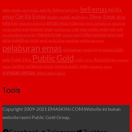
beli emas
berita
agen emas
Ar-Rahnu
agen public gold
beli dinar
Cerita Emas
Dinar Emas
emas
dealer public gold
dinar
dinar
emas
kelantan
emas malaysia
emas pelaburan
emas pg
ekonomi malaysia
gap public gold
gadaian islam
emas public gold
GAP
gold
gadai emas
gold
Harga Emas
inflasi
jual beli emas
jual
accumulation program
harian metro
emas
kelebihan emas
pajak gadai islam
panduan pelaburan emas
pelaburan emas
perniagaan emas
pg
promosi public
Public Gold
Public Dina
gold
Rahsia Emas
public silver
seminar
seminar pelaburan emas
seminar public gold
emas
simpanan emas
simpan emas
skim cepat kaya
Tools
Copyright 2009-2021 EMASKINI.COM.Website ini bukan
website rasmi Public Gold Group.
Facebook
Telegram
Twitter