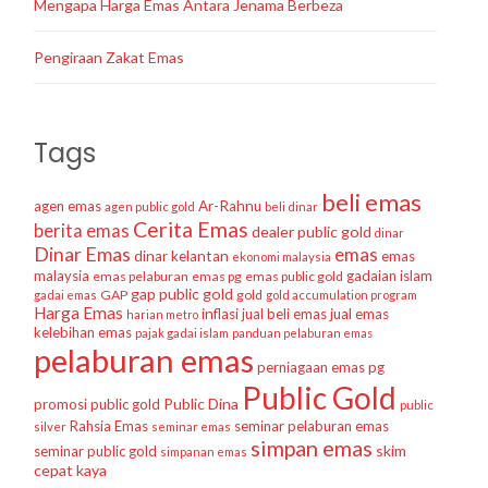
Mengapa Harga Emas Antara Jenama Berbeza
Pengiraan Zakat Emas
Tags
beli emas
agen emas
Ar-Rahnu
agen public gold
beli dinar
Cerita Emas
berita emas
dealer public gold
dinar
Dinar Emas
emas
dinar kelantan
emas
ekonomi malaysia
malaysia
gadaian islam
emas pelaburan
emas pg
emas public gold
gap public gold
GAP
gold
gadai emas
gold accumulation program
Harga Emas
inflasi
jual beli emas
jual emas
harian metro
kelebihan emas
pajak gadai islam
panduan pelaburan emas
pelaburan emas
perniagaan emas
pg
Public Gold
Public Dina
promosi public gold
public
Rahsia Emas
seminar pelaburan emas
silver
seminar emas
simpan emas
skim
seminar public gold
simpanan emas
cepat kaya