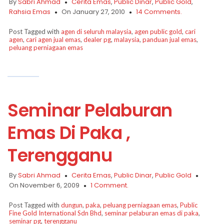
By
Sabri Ahmad
Cerita Emas
,
Public Dinar
,
Public Gold
,
Rahsia Emas
On January 27, 2010
14 Comments.
Post Tagged with
agen di seluruh malaysia
,
agen public gold
,
cari
agen
,
cari agen jual emas
,
dealer pg
,
malaysia
,
panduan jual emas
,
peluang perniagaan emas
Seminar Pelaburan
Emas Di Paka ,
Terengganu
By
Sabri Ahmad
Cerita Emas
,
Public Dinar
,
Public Gold
On November 6, 2009
1 Comment.
Post Tagged with
dungun
,
paka
,
peluang perniagaan emas
,
Public
Fine Gold International Sdn Bhd
,
seminar pelaburan emas di paka
,
seminar pg
,
terengganu