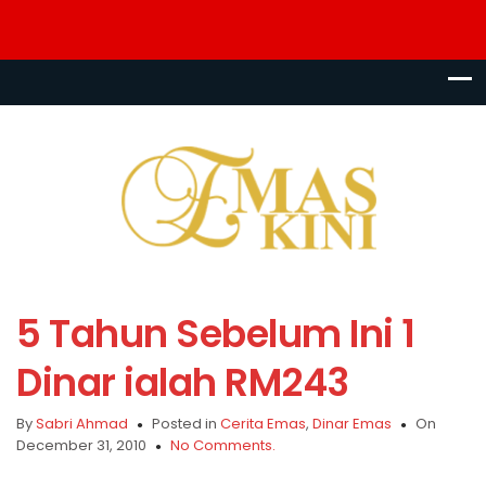
5 Tahun Sebelum Ini 1
Dinar ialah RM243
By
Sabri Ahmad
Posted in
Cerita Emas
,
Dinar Emas
On
December 31, 2010
No Comments.