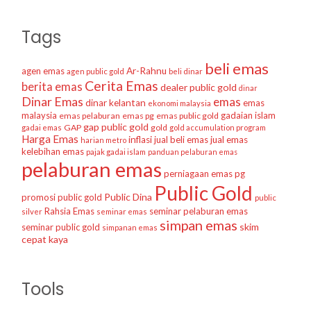
Tags
beli emas
agen emas
Ar-Rahnu
agen public gold
beli dinar
Cerita Emas
berita emas
dealer public gold
dinar
Dinar Emas
emas
dinar kelantan
emas
ekonomi malaysia
malaysia
gadaian islam
emas pelaburan
emas pg
emas public gold
gap public gold
GAP
gold
gadai emas
gold accumulation program
Harga Emas
inflasi
jual beli emas
jual emas
harian metro
kelebihan emas
pajak gadai islam
panduan pelaburan emas
pelaburan emas
perniagaan emas
pg
Public Gold
Public Dina
promosi public gold
public
Rahsia Emas
seminar pelaburan emas
silver
seminar emas
simpan emas
skim
seminar public gold
simpanan emas
cepat kaya
Tools