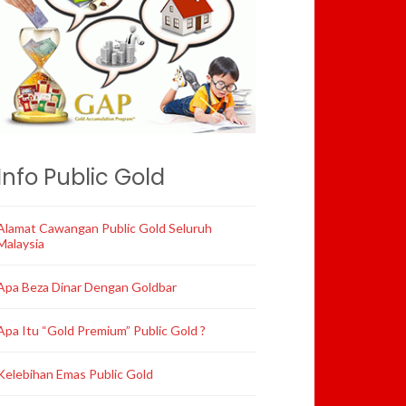
Info Public Gold
Alamat Cawangan Public Gold Seluruh
Malaysia
Apa Beza Dinar Dengan Goldbar
Apa Itu “Gold Premium” Public Gold ?
Kelebihan Emas Public Gold