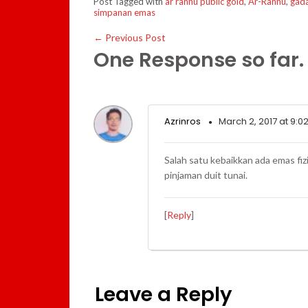
Post Tagged with
ar rahnu public gold
,
Ar-Rahnu
,
gada
simpanan emas
←
Previous Post
One Response so far.
Azrinros
March 2, 2017 at 9:0
Salah satu kebaikkan ada emas fi
pinjaman duit tunai.
[
Reply
]
Leave a Reply