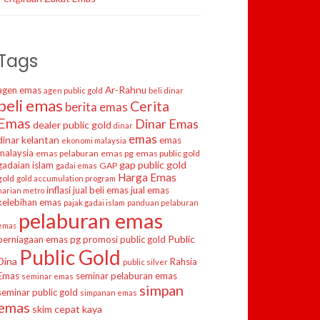
Tags
agen emas
Ar-Rahnu
agen public gold
beli dinar
beli emas
Cerita
berita emas
Emas
Dinar Emas
dealer public gold
dinar
emas
dinar kelantan
emas
ekonomi malaysia
malaysia
emas pelaburan
emas pg
emas public gold
gap public gold
gadaian islam
GAP
gadai emas
Harga Emas
gold
gold accumulation program
inflasi
jual beli emas
jual emas
harian metro
kelebihan emas
pajak gadai islam
panduan pelaburan
pelaburan emas
emas
Public
perniagaan emas
pg
promosi public gold
Public Gold
Dina
Rahsia
public silver
Emas
seminar pelaburan emas
seminar emas
simpan
seminar public gold
simpanan emas
emas
skim cepat kaya