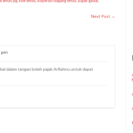
i emas pg
,
kde emas
,
koperasi dagang emas
,
pajak gadai
,
Next Post
→
2 pm
zikal dalam tangan boleh pajak ArRahnu untuk dapat