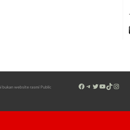
Facebook
Telegram
Twitter
YouTube
TikTok
Inst
bukan website rasmi Public