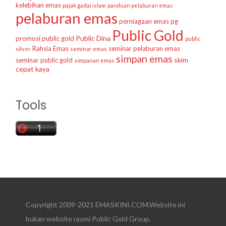
kelebihan emas
pajak gadai islam
panduan pelaburan emas
pelaburan emas
perniagaan emas
pg
Public Gold
Public Dina
promosi public gold
public
Rahsia Emas
seminar pelaburan emas
silver
seminar emas
simpan emas
skim
seminar public gold
simpanan emas
cepat kaya
Tools
Copyright 2009-2021 EMASKINI.COM.Website ini
bukan website rasmi Public Gold Group.