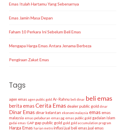
Emas Itulah Hartamu Yang Sebenarnya
Emas Jamin Masa Depan
Faham 10 Perkara Ini Sebelum Beli Emas
Mengapa Harga Emas Antara Jenama Berbeza
Pengiraan Zakat Emas
Tags
beli emas
agen emas
Ar-Rahnu
agen public gold
beli dinar
Cerita Emas
berita emas
dealer public gold
dinar
Dinar Emas
emas
dinar kelantan
emas
ekonomi malaysia
malaysia
gadaian islam
emas pelaburan
emas pg
emas public gold
gap public gold
GAP
gold
gadai emas
gold accumulation program
Harga Emas
inflasi
jual beli emas
jual emas
harian metro