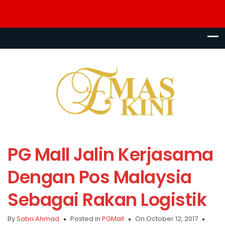
PG Mall Jalin Kerjasama
Dengan Pos Malaysia
Sebagai Rakan Logistik
By
Sabri Ahmad
Posted in
PGMall
On October 12, 2017