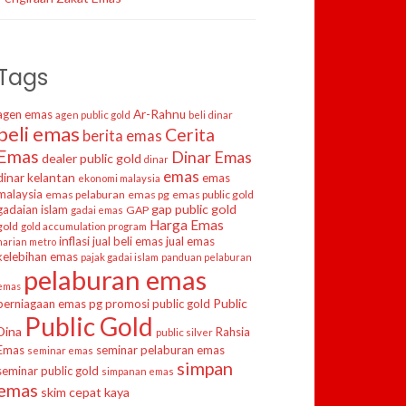
Tags
agen emas
Ar-Rahnu
agen public gold
beli dinar
beli emas
Cerita
berita emas
Emas
Dinar Emas
dealer public gold
dinar
emas
dinar kelantan
emas
ekonomi malaysia
malaysia
emas pelaburan
emas pg
emas public gold
gap public gold
gadaian islam
GAP
gadai emas
Harga Emas
gold
gold accumulation program
inflasi
jual beli emas
jual emas
harian metro
kelebihan emas
pajak gadai islam
panduan pelaburan
pelaburan emas
emas
Public
perniagaan emas
pg
promosi public gold
Public Gold
Dina
Rahsia
public silver
Emas
seminar pelaburan emas
seminar emas
simpan
seminar public gold
simpanan emas
emas
skim cepat kaya