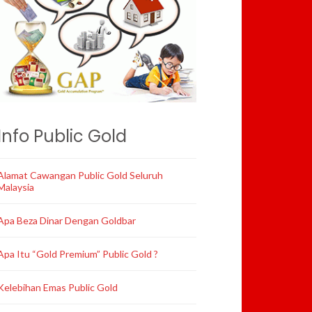
Info Public Gold
Alamat Cawangan Public Gold Seluruh
Malaysia
Apa Beza Dinar Dengan Goldbar
Apa Itu “Gold Premium” Public Gold ?
Kelebihan Emas Public Gold