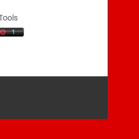
Tools
agram