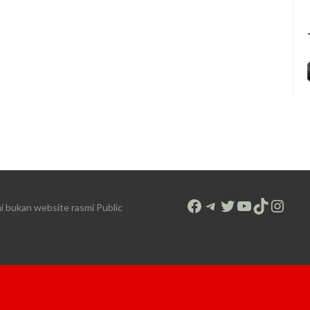
Facebook
Telegram
Twitter
YouTube
TikTok
Inst
bukan website rasmi Public