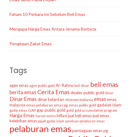
Faham 10 Perkara Ini Sebelum Beli Emas
Mengapa Harga Emas Antara Jenama Berbeza
Pengiraan Zakat Emas
Tags
beli emas
agen emas
Ar-Rahnu
agen public gold
beli dinar
Cerita Emas
berita emas
dealer public gold
dinar
Dinar Emas
emas
dinar kelantan
emas
ekonomi malaysia
malaysia
gadaian islam
emas pelaburan
emas pg
emas public gold
gap public gold
GAP
gold
gadai emas
gold accumulation program
Harga Emas
inflasi
jual beli emas
jual emas
harian metro
kelebihan emas
pajak gadai islam
panduan pelaburan emas
pelaburan emas
perniagaan emas
pg