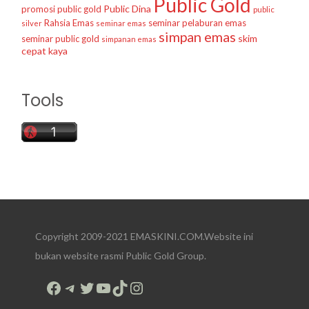
Public Gold
Public Dina
promosi public gold
public
Rahsia Emas
seminar pelaburan emas
silver
seminar emas
simpan emas
skim
seminar public gold
simpanan emas
cepat kaya
Tools
Copyright 2009-2021 EMASKINI.COM.Website ini
bukan website rasmi Public Gold Group.
Facebook
Telegram
Twitter
YouTube
TikTok
Instagram