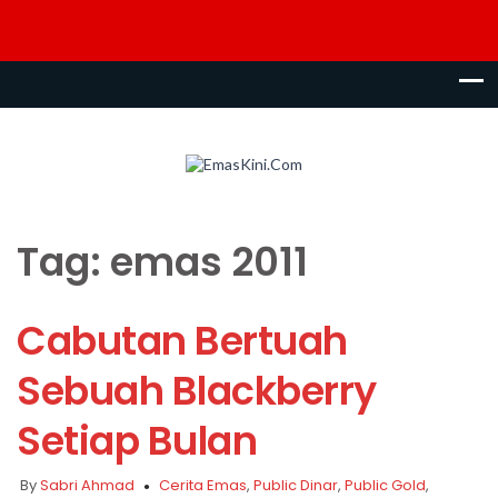
Tag:
emas 2011
Cabutan Bertuah
Sebuah Blackberry
Setiap Bulan
By
Sabri Ahmad
Cerita Emas
,
Public Dinar
,
Public Gold
,