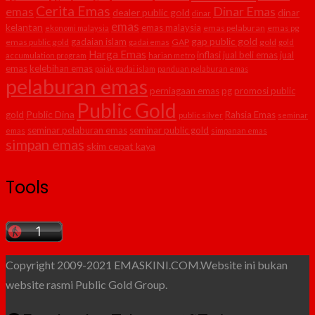
Cerita Emas
Dinar Emas
emas
dealer public gold
dinar
dinar
emas
kelantan
emas malaysia
emas pelaburan
emas pg
ekonomi malaysia
gap public gold
gadaian islam
emas public gold
GAP
gold
gadai emas
gold
Harga Emas
inflasi
jual beli emas
jual
accumulation program
harian metro
emas
kelebihan emas
pajak gadai islam
panduan pelaburan emas
pelaburan emas
perniagaan emas
pg
promosi public
Public Gold
Public Dina
gold
Rahsia Emas
public silver
seminar
seminar pelaburan emas
seminar public gold
emas
simpanan emas
simpan emas
skim cepat kaya
Tools
Copyright 2009-2021 EMASKINI.COM.Website ini bukan
website rasmi Public Gold Group.