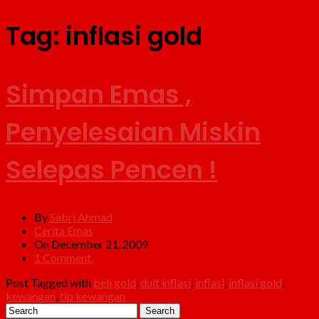
Tag:
inflasi gold
Simpan Emas ,
Penyelesaian Miskin
Selepas Pencen !
By
Sabri Ahmad
Cerita Emas
On December 21, 2009
1 Comment.
Post Tagged with
beli gold
,
duit inflasi
,
inflasi
,
inflasi gold
,
kewangan
,
tip kewangan