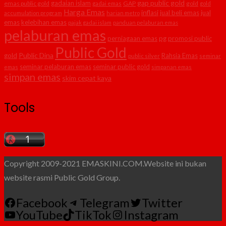
gap public gold
gadaian islam
emas public gold
GAP
gold
gadai emas
gold
Harga Emas
inflasi
jual beli emas
jual
accumulation program
harian metro
emas
kelebihan emas
pajak gadai islam
panduan pelaburan emas
pelaburan emas
perniagaan emas
pg
promosi public
Public Gold
Public Dina
gold
Rahsia Emas
public silver
seminar
seminar pelaburan emas
seminar public gold
emas
simpanan emas
simpan emas
skim cepat kaya
Tools
Copyright 2009-2021 EMASKINI.COM.Website ini bukan
website rasmi Public Gold Group.
Facebook
Telegram
Twitter
YouTube
TikTok
Instagram