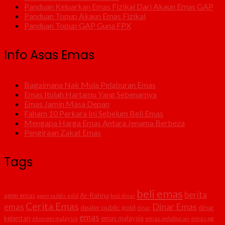
Panduan Keluarkan Emas Fizikal Dari Akaun Emas GAP
Panduan Topup Akaun Emas Fizikal
Panduan Topup GAP Guna FPX
Info Asas Emas
Bagaimana Nak Mula Pelaburan Emas
Emas Itulah Hartamu Yang Sebenarnya
Emas Jamin Masa Depan
Faham 10 Perkara Ini Sebelum Beli Emas
Mengapa Harga Emas Antara Jenama Berbeza
Pengiraan Zakat Emas
Tags
beli emas
berita
agen emas
Ar-Rahnu
agen public gold
beli dinar
Cerita Emas
Dinar Emas
emas
dealer public gold
dinar
dinar
emas
kelantan
emas malaysia
emas pelaburan
emas pg
ekonomi malaysia