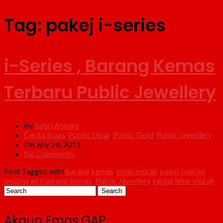
Tag:
pakej i-series
i-Series , Barang Kemas
Terbaru Public Jewellery
By
Sabri Ahmad
Cerita Emas
,
Public Dinar
,
Public Gold
,
Public Jewellery
On July 24, 2011
No Comments.
Post Tagged with
barang kemas
,
emas murah
,
pakej i-series
,
pelaburan banrang kemas
,
Public Jewellery
,
rantai leher murah
Akaun Emas GAP