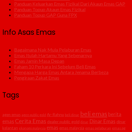
Panduan Keluarkan Emas Fizikal Dari Akaun Emas GAP
Panduan Topup Akaun Emas Fizikal
Panduan Topup GAP Guna FPX
Info Asas Emas
Bagaimana Nak Mula Pelaburan Emas
Emas Itulah Hartamu Yang Sebenarnya
Emas Jamin Masa Depan
Faham 10 Perkara Ini Sebelum Beli Emas
Mengapa Harga Emas Antara Jenama Berbeza
Pengiraan Zakat Emas
Tags
beli emas
berita
agen emas
Ar-Rahnu
agen public gold
beli dinar
Cerita Emas
Dinar Emas
emas
dealer public gold
dinar
dinar
emas
kelantan
emas malaysia
emas pelaburan
emas pg
ekonomi malaysia