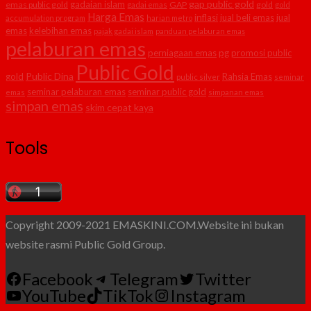
gap public gold
gadaian islam
emas public gold
GAP
gold
gadai emas
gold
Harga Emas
inflasi
jual beli emas
jual
accumulation program
harian metro
emas
kelebihan emas
pajak gadai islam
panduan pelaburan emas
pelaburan emas
perniagaan emas
pg
promosi public
Public Gold
Public Dina
gold
Rahsia Emas
public silver
seminar
seminar pelaburan emas
seminar public gold
emas
simpanan emas
simpan emas
skim cepat kaya
Tools
Copyright 2009-2021 EMASKINI.COM.Website ini bukan
website rasmi Public Gold Group.
Facebook
Telegram
Twitter
YouTube
TikTok
Instagram