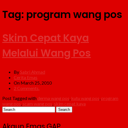
Tag:
program wang pos
Skim Cepat Kaya
Melalui Wang Pos
By
Sabri Ahmad
Cerita Emas
On March 25, 2010
2 Comments.
Post Tagged with
derma wang pos
,
kutu wang pos
,
program
wang pos
,
scam wang pos
,
skim cepat kaya
Akaun Emas GAP