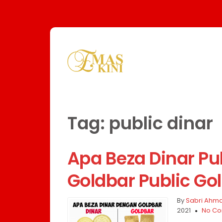
Tag:
public dinar
Apa Beza Dinar Pu
Goldbar Public Go
By
Sabri Ahm
2021
No Co