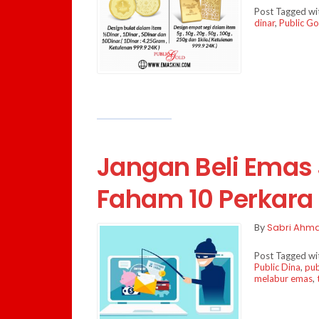
Post Tagged w
dinar
,
Public Go
Jangan Beli Emas
Faham 10 Perkara 
By
Sabri Ahm
Post Tagged w
Public Dina
,
pub
melabur emas
,