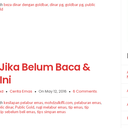
ith
beza dinar dengan goldbar
,
dinar pg
,
goldbar pg
,
public
ld
 Jika Belum Baca &
Ini
ad
Cerita Emas
On May 12, 2016
6 Comments.
ith
kesilapan pelabur emas
,
mohdzulkifli.com
,
pelaburan emas
,
lic dinar
,
Public Gold
,
rugi melabur emas
,
tip emas
,
tip
tip sebelum beli emas
,
tips simpan emas