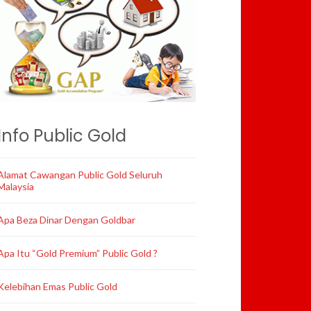
Info Public Gold
Alamat Cawangan Public Gold Seluruh
Malaysia
Apa Beza Dinar Dengan Goldbar
Apa Itu “Gold Premium” Public Gold ?
Kelebihan Emas Public Gold