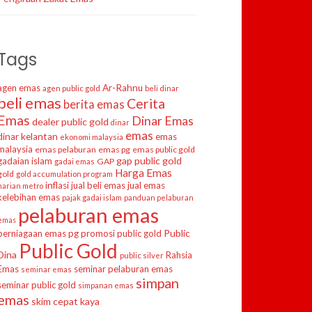
Tags
agen emas
Ar-Rahnu
agen public gold
beli dinar
beli emas
Cerita
berita emas
Emas
Dinar Emas
dealer public gold
dinar
emas
dinar kelantan
emas
ekonomi malaysia
malaysia
emas pelaburan
emas pg
emas public gold
gap public gold
gadaian islam
GAP
gadai emas
Harga Emas
gold
gold accumulation program
inflasi
jual beli emas
jual emas
harian metro
kelebihan emas
pajak gadai islam
panduan pelaburan
pelaburan emas
emas
Public
perniagaan emas
pg
promosi public gold
Public Gold
Dina
Rahsia
public silver
Emas
seminar pelaburan emas
seminar emas
simpan
seminar public gold
simpanan emas
emas
skim cepat kaya