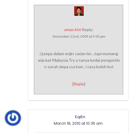
emas kini
Reply:
November 22nd, 2009 at 9:05 pm
i jumpa dalam enjin carian ler…tapi memang
ada kat Malaysia.Try u tanya kedai pengantin
n suruh depa custom , i rasa boleh kot
[
Reply
]
EqiEn
March 18, 2010 at 10:35 am