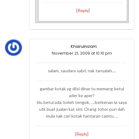
[
Reply
]
Khairulnizam
November 21, 2009 at 10:10 pm
salam, saudara sabri, nak tanyalah….
gambar kotak yg diisi dinar tu memang betul
ader ke aper?
klu betul ada, boleh tengok, ….berkenan la saya
utk buat jualan kat sini. Orang Johor pun dah
mula nak cari kotak hantaran camtu….
[
Reply
]