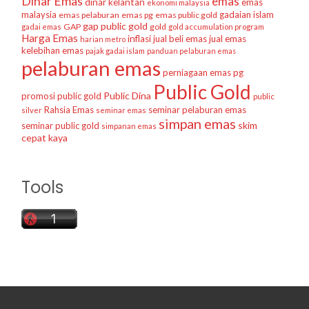
Dinar Emas
emas
dinar kelantan
emas
ekonomi malaysia
malaysia
gadaian islam
emas pelaburan
emas pg
emas public gold
gap public gold
GAP
gold
gadai emas
gold accumulation program
Harga Emas
inflasi
jual beli emas
jual emas
harian metro
kelebihan emas
pajak gadai islam
panduan pelaburan emas
pelaburan emas
perniagaan emas
pg
Public Gold
Public Dina
promosi public gold
public
Rahsia Emas
seminar pelaburan emas
silver
seminar emas
simpan emas
skim
seminar public gold
simpanan emas
cepat kaya
Tools