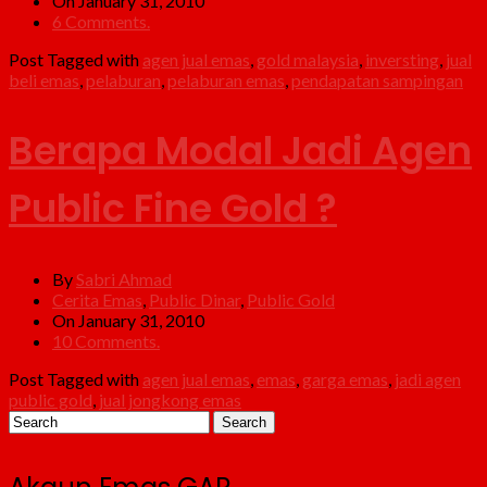
On January 31, 2010
6 Comments.
Post Tagged with
agen jual emas
,
gold malaysia
,
inversting
,
jual
beli emas
,
pelaburan
,
pelaburan emas
,
pendapatan sampingan
Berapa Modal Jadi Agen
Public Fine Gold ?
By
Sabri Ahmad
Cerita Emas
,
Public Dinar
,
Public Gold
On January 31, 2010
10 Comments.
Post Tagged with
agen jual emas
,
emas
,
garga emas
,
jadi agen
public gold
,
jual jongkong emas