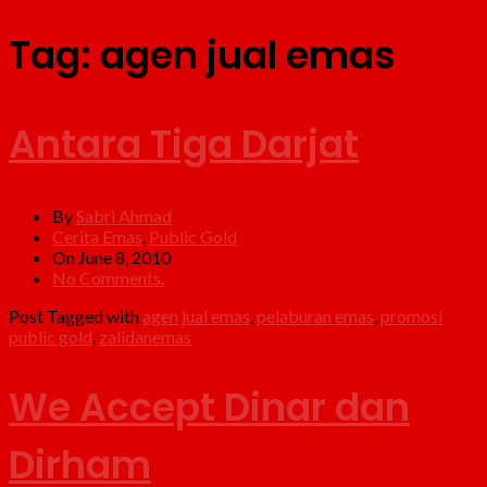
Tag:
agen jual emas
Antara Tiga Darjat
By
Sabri Ahmad
Cerita Emas
,
Public Gold
On June 8, 2010
No Comments.
Post Tagged with
agen jual emas
,
pelaburan emas
,
promosi
public gold
,
zalidanemas
We Accept Dinar dan
Dirham