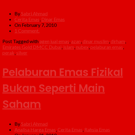
By
Sabri Ahmad
Cerita Emas
,
Dinar Emas
On February 7, 2010
1 Comment.
Post Tagged with
agen jual emas
,
azan
,
dinar muslim
,
dirham
,
Emirates Gold DMCC Dubai
,
islam
,
nubex
,
pelaburan emas
,
perak
,
silver
Pelaburan Emas Fizikal
Bukan Seperti Main
Saham
By
Sabri Ahmad
Analisa Harga Emas
,
Cerita Emas
,
Rahsia Emas