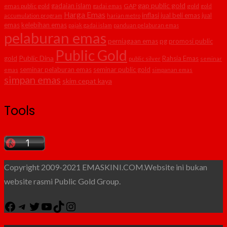
gap public gold
gadaian islam
emas public gold
GAP
gold
gadai emas
gold
Harga Emas
inflasi
jual beli emas
jual
accumulation program
harian metro
emas
kelebihan emas
pajak gadai islam
panduan pelaburan emas
pelaburan emas
perniagaan emas
pg
promosi public
Public Gold
Public Dina
gold
Rahsia Emas
public silver
seminar
seminar pelaburan emas
seminar public gold
emas
simpanan emas
simpan emas
skim cepat kaya
Tools
Copyright 2009-2021 EMASKINI.COM.Website ini bukan
website rasmi Public Gold Group.
Facebook
Telegram
Twitter
YouTube
TikTok
Instagram