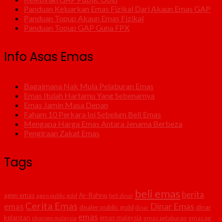
Panduan Keluarkan Emas Fizikal Dari Akaun Emas GAP
Panduan Topup Akaun Emas Fizikal
Panduan Topup GAP Guna FPX
Info Asas Emas
Bagaimana Nak Mula Pelaburan Emas
Emas Itulah Hartamu Yang Sebenarnya
Emas Jamin Masa Depan
Faham 10 Perkara Ini Sebelum Beli Emas
Mengapa Harga Emas Antara Jenama Berbeza
Pengiraan Zakat Emas
Tags
beli emas
berita
agen emas
Ar-Rahnu
agen public gold
beli dinar
Cerita Emas
Dinar Emas
emas
dealer public gold
dinar
dinar
emas
kelantan
emas malaysia
emas pelaburan
emas pg
ekonomi malaysia