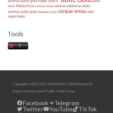
Public Dina
promosi public gold
public
Rahsia Emas
seminar pelaburan emas
silver
seminar emas
simpan emas
skim
seminar public gold
simpanan emas
cepat kaya
Tools
Copyright 2009-2021 EMASKINI.COM.Website ini
bukan website rasmi Public Gold Group.
Facebook
Telegram
Twitter
YouTube
TikTok