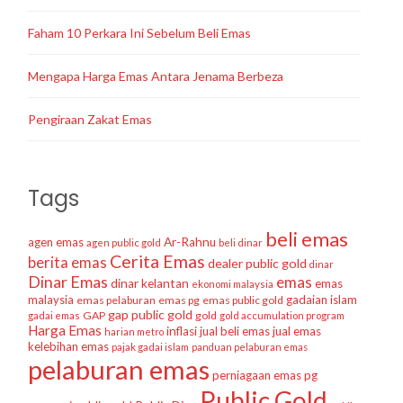
Faham 10 Perkara Ini Sebelum Beli Emas
Mengapa Harga Emas Antara Jenama Berbeza
Pengiraan Zakat Emas
Tags
beli emas
agen emas
Ar-Rahnu
agen public gold
beli dinar
Cerita Emas
berita emas
dealer public gold
dinar
Dinar Emas
emas
dinar kelantan
emas
ekonomi malaysia
malaysia
gadaian islam
emas pelaburan
emas pg
emas public gold
gap public gold
GAP
gold
gadai emas
gold accumulation program
Harga Emas
inflasi
jual beli emas
jual emas
harian metro
kelebihan emas
pajak gadai islam
panduan pelaburan emas
pelaburan emas
perniagaan emas
pg
Public Gold