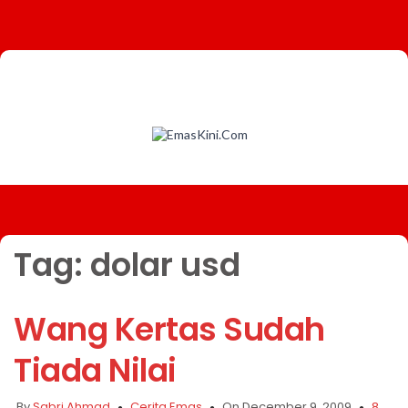
Tag:
dolar usd
Wang Kertas Sudah
Tiada Nilai
By
Sabri Ahmad
Cerita Emas
On December 9, 2009
8