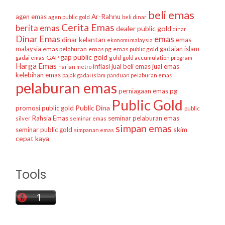
beli emas
agen emas
Ar-Rahnu
agen public gold
beli dinar
Cerita Emas
berita emas
dealer public gold
dinar
Dinar Emas
emas
dinar kelantan
emas
ekonomi malaysia
malaysia
gadaian islam
emas pelaburan
emas pg
emas public gold
gap public gold
GAP
gold
gadai emas
gold accumulation program
Harga Emas
inflasi
jual beli emas
jual emas
harian metro
kelebihan emas
pajak gadai islam
panduan pelaburan emas
pelaburan emas
perniagaan emas
pg
Public Gold
Public Dina
promosi public gold
public
Rahsia Emas
seminar pelaburan emas
silver
seminar emas
simpan emas
skim
seminar public gold
simpanan emas
cepat kaya
Tools