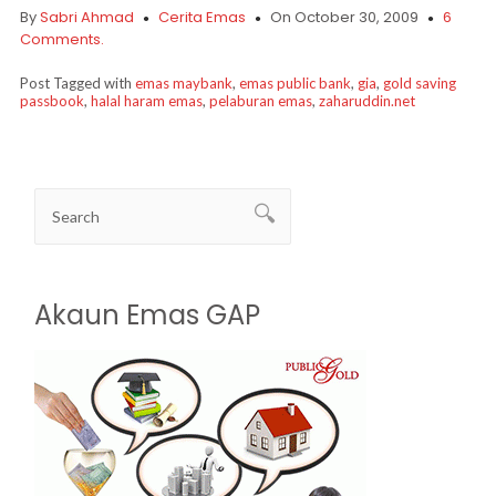
By
Sabri Ahmad
Cerita Emas
On October 30, 2009
6
Comments.
Post Tagged with
emas maybank
,
emas public bank
,
gia
,
gold saving
passbook
,
halal haram emas
,
pelaburan emas
,
zaharuddin.net
Akaun Emas GAP