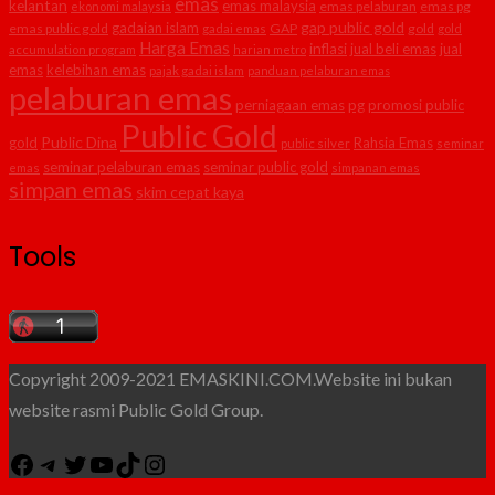
emas
kelantan
emas malaysia
emas pelaburan
emas pg
ekonomi malaysia
gap public gold
gadaian islam
emas public gold
GAP
gold
gadai emas
gold
Harga Emas
inflasi
jual beli emas
jual
accumulation program
harian metro
emas
kelebihan emas
pajak gadai islam
panduan pelaburan emas
pelaburan emas
perniagaan emas
pg
promosi public
Public Gold
Public Dina
gold
Rahsia Emas
public silver
seminar
seminar pelaburan emas
seminar public gold
emas
simpanan emas
simpan emas
skim cepat kaya
Tools
Copyright 2009-2021 EMASKINI.COM.Website ini bukan
website rasmi Public Gold Group.
Facebook
Telegram
Twitter
YouTube
TikTok
Instagram