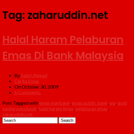
Tag:
zaharuddin.net
Halal Haram Pelaburan
Emas Di Bank Malaysia
By
Sabri Ahmad
Cerita Emas
On October 30, 2009
6 Comments.
Post Tagged with
emas maybank
,
emas public bank
,
gia
,
gold
saving passbook
,
halal haram emas
,
pelaburan emas
,
zaharuddin.net