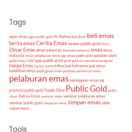
Tags
beli emas
agen emas
Ar-Rahnu
agen public gold
beli dinar
Cerita Emas
berita emas
dealer public gold
dinar
Dinar Emas
emas
dinar kelantan
emas
ekonomi malaysia
malaysia
gadaian islam
emas pelaburan
emas pg
emas public gold
gap public gold
GAP
gold
gadai emas
gold accumulation program
Harga Emas
inflasi
jual beli emas
jual emas
harian metro
kelebihan emas
pajak gadai islam
panduan pelaburan emas
pelaburan emas
perniagaan emas
pg
Public Gold
Public Dina
promosi public gold
public
Rahsia Emas
seminar pelaburan emas
silver
seminar emas
simpan emas
skim
seminar public gold
simpanan emas
cepat kaya
Tools