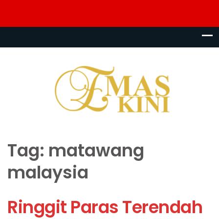
Tag:
matawang
malaysia
Ringgit Paras Terendah