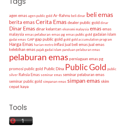
Tags
beli emas
agen emas
Ar-Rahnu
agen public gold
beli dinar
Cerita Emas
berita emas
dealer public gold
dinar
Dinar Emas
emas
dinar kelantan
emas
ekonomi malaysia
malaysia
gadaian islam
emas pelaburan
emas pg
emas public gold
gap public gold
GAP
gold
gadai emas
gold accumulation program
Harga Emas
inflasi
jual beli emas
jual emas
harian metro
kelebihan emas
pajak gadai islam
panduan pelaburan emas
pelaburan emas
perniagaan emas
pg
Public Gold
Public Dina
promosi public gold
public
Rahsia Emas
seminar pelaburan emas
silver
seminar emas
simpan emas
skim
seminar public gold
simpanan emas
cepat kaya
Tools