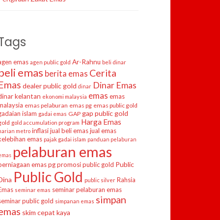
Tags
agen emas
Ar-Rahnu
agen public gold
beli dinar
beli emas
Cerita
berita emas
Emas
Dinar Emas
dealer public gold
dinar
emas
dinar kelantan
emas
ekonomi malaysia
malaysia
emas pelaburan
emas pg
emas public gold
gap public gold
gadaian islam
GAP
gadai emas
Harga Emas
gold
gold accumulation program
inflasi
jual beli emas
jual emas
harian metro
kelebihan emas
pajak gadai islam
panduan pelaburan
pelaburan emas
emas
Public
perniagaan emas
pg
promosi public gold
Public Gold
Dina
Rahsia
public silver
Emas
seminar pelaburan emas
seminar emas
simpan
seminar public gold
simpanan emas
emas
skim cepat kaya