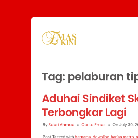
Tag:
pelaburan ti
Aduhai Sindiket 
Terbongkar Lagi
By
Sabri Ahmad
Cerita Emas
On July 30, 2
Post Tagged with
bernama
,
downline
,
harian metro
,