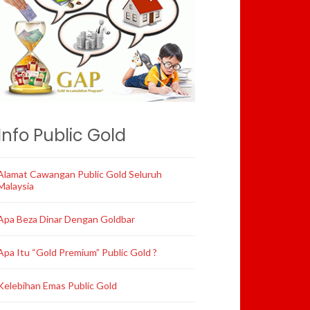
Info Public Gold
Alamat Cawangan Public Gold Seluruh
Malaysia
Apa Beza Dinar Dengan Goldbar
Apa Itu “Gold Premium” Public Gold ?
Kelebihan Emas Public Gold