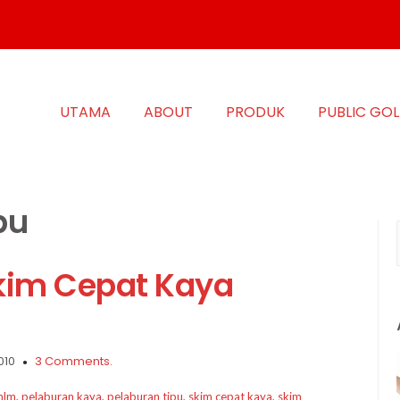
UTAMA
ABOUT
PRODUK
PUBLIC GO
pu
Skim Cepat Kaya
010
3 Comments.
mlm
,
pelaburan kaya
,
pelaburan tipu
,
skim cepat kaya
,
skim