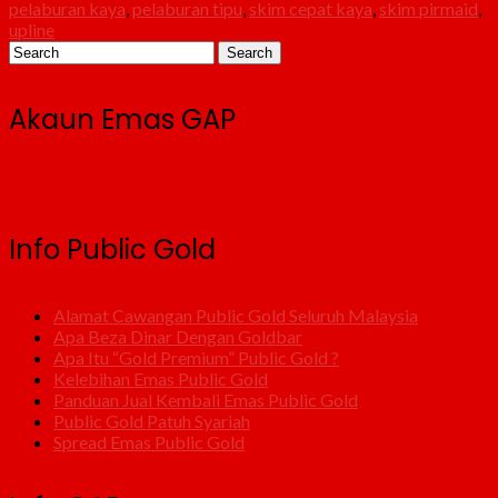
pelaburan kaya
,
pelaburan tipu
,
skim cepat kaya
,
skim pirmaid
,
upline
Akaun Emas GAP
Info Public Gold
Alamat Cawangan Public Gold Seluruh Malaysia
Apa Beza Dinar Dengan Goldbar
Apa Itu “Gold Premium” Public Gold ?
Kelebihan Emas Public Gold
Panduan Jual Kembali Emas Public Gold
Public Gold Patuh Syariah
Spread Emas Public Gold