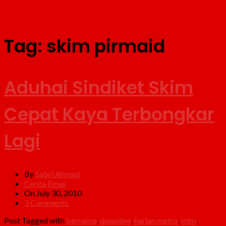
Tag:
skim pirmaid
Aduhai Sindiket Skim
Cepat Kaya Terbongkar
Lagi
By
Sabri Ahmad
Cerita Emas
On July 30, 2010
3 Comments.
Post Tagged with
bernama
,
downline
,
harian metro
,
mlm
,