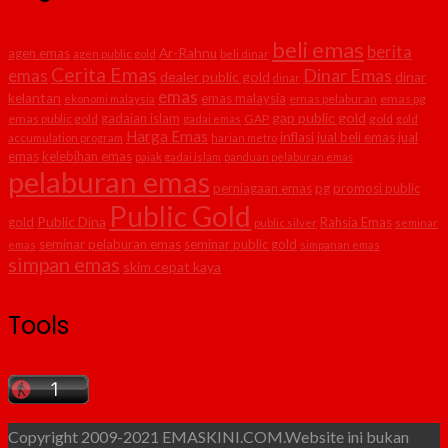
beli emas
berita
agen emas
Ar-Rahnu
agen public gold
beli dinar
Cerita Emas
Dinar Emas
emas
dealer public gold
dinar
dinar
emas
kelantan
emas malaysia
emas pelaburan
emas pg
ekonomi malaysia
gap public gold
gadaian islam
emas public gold
GAP
gold
gadai emas
gold
Harga Emas
inflasi
jual beli emas
jual
accumulation program
harian metro
emas
kelebihan emas
pajak gadai islam
panduan pelaburan emas
pelaburan emas
perniagaan emas
pg
promosi public
Public Gold
Public Dina
gold
Rahsia Emas
public silver
seminar
seminar pelaburan emas
seminar public gold
emas
simpanan emas
simpan emas
skim cepat kaya
Tools
Copyright 2009-2021 EMASKINI.COM.Website ini bukan