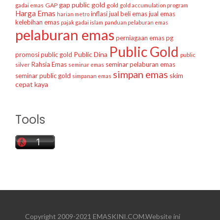
gap public gold
GAP
gold
gadai emas
gold accumulation program
Harga Emas
inflasi
jual beli emas
jual emas
harian metro
kelebihan emas
pajak gadai islam
panduan pelaburan emas
pelaburan emas
perniagaan emas
pg
Public Gold
Public Dina
promosi public gold
public
Rahsia Emas
seminar pelaburan emas
silver
seminar emas
simpan emas
skim
seminar public gold
simpanan emas
cepat kaya
Tools
Copyright 2009-2021 EMASKINI.COM.Website ini