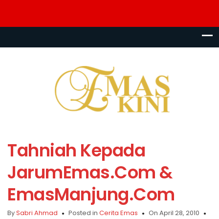
Tahniah Kepada
JarumEmas.Com &
EmasManjung.Com
By
Sabri Ahmad
Posted in
Cerita Emas
On April 28, 2010