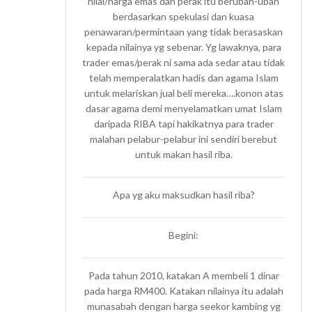
nilai/harga emas dan perak itu berubah-ubah
berdasarkan spekulasi dan kuasa
penawaran/permintaan yang tidak berasaskan
kepada nilainya yg sebenar. Yg lawaknya, para
trader emas/perak ni sama ada sedar atau tidak
telah memperalatkan hadis dan agama Islam
untuk melariskan jual beli mereka….konon atas
dasar agama demi menyelamatkan umat Islam
daripada RIBA tapi hakikatnya para trader
malahan pelabur-pelabur ini sendiri berebut
untuk makan hasil riba.
Apa yg aku maksudkan hasil riba?
Begini:
Pada tahun 2010, katakan A membeli 1 dinar
pada harga RM400. Katakan nilainya itu adalah
munasabah dengan harga seekor kambing yg