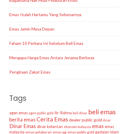
Bagaimana Nak Mula Pelaburan Emas
Emas Itulah Hartamu Yang Sebenarnya
Emas Jamin Masa Depan
Faham 10 Perkara Ini Sebelum Beli Emas
Mengapa Harga Emas Antara Jenama Berbeza
Pengiraan Zakat Emas
Tags
beli emas
agen emas
Ar-Rahnu
agen public gold
beli dinar
Cerita Emas
berita emas
dealer public gold
dinar
Dinar Emas
emas
dinar kelantan
emas
ekonomi malaysia
malaysia
gadaian islam
emas pelaburan
emas pg
emas public gold