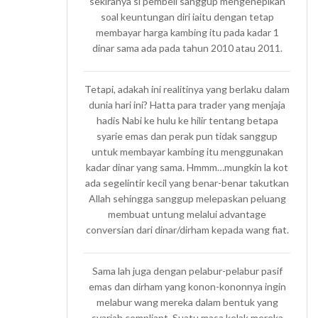
sekiranya si pembeli sanggup mengenepikan
soal keuntungan diri iaitu dengan tetap
membayar harga kambing itu pada kadar 1
dinar sama ada pada tahun 2010 atau 2011.
Tetapi, adakah ini realitinya yang berlaku dalam
dunia hari ini? Hatta para trader yang menjaja
hadis Nabi ke hulu ke hilir tentang betapa
syarie emas dan perak pun tidak sanggup
untuk membayar kambing itu menggunakan
kadar dinar yang sama. Hmmm…mungkin la kot
ada segelintir kecil yang benar-benar takutkan
Allah sehingga sanggup melepaskan peluang
membuat untung melalui advantage
conversian dari dinar/dirham kepada wang fiat.
Sama lah juga dengan pelabur-pelabur pasif
emas dan dirham yang konon-kononnya ingin
melabur wang mereka dalam bentuk yang
syariah compliant. Suatu masa kelak mereka