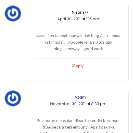
Nizam77
April 30, 2011 at 1:15 am
salam, bertambah banyak dah blog / site emas
kat m’sia ni….gooogle jer beratus dah
blog….anyway….good work
[
Reply
]
Azam
November 30, 2011 at 8:33 pm
Pelaburan emas dan dinar tu sendiri berunsur
RIBA secara tersembunyi. Apa tidaknya,