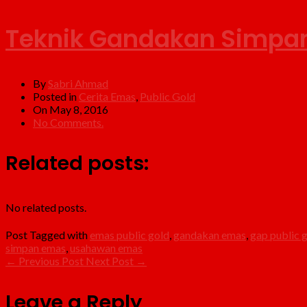
Teknik Gandakan Simpa
By
Sabri Ahmad
Posted in
Cerita Emas
,
Public Gold
On May 8, 2016
No Comments.
Related posts:
No related posts.
Post Tagged with
emas public gold
,
gandakan emas
,
gap public 
simpan emas
,
usahawan emas
←
Previous Post
Next Post
→
Leave a Reply