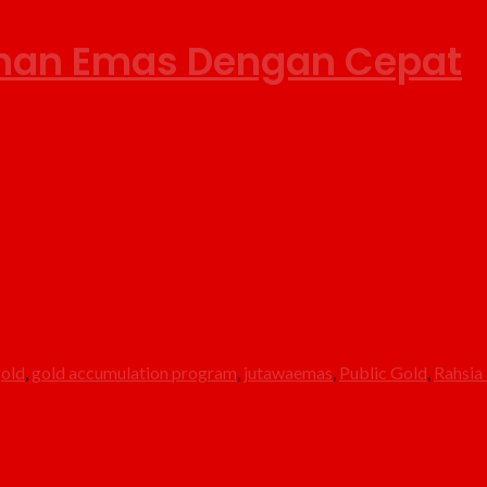
nan Emas Dengan Cepat
gold
,
gold accumulation program
,
jutawaemas
,
Public Gold
,
Rahsia