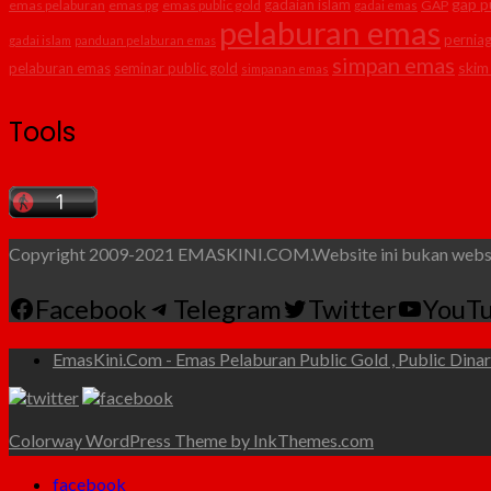
gap p
gadaian islam
emas pelaburan
emas pg
emas public gold
GAP
gadai emas
pelaburan emas
pernia
gadai islam
panduan pelaburan emas
simpan emas
skim
pelaburan emas
seminar public gold
simpanan emas
Tools
Copyright 2009-2021 EMASKINI.COM.Website ini bukan websit
Facebook
Telegram
Twitter
YouT
EmasKini.Com - Emas Pelaburan Public Gold , Public Dinar 
Colorway WordPress Theme by InkThemes.com
facebook