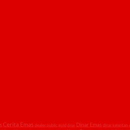
Cerita Emas
Dinar Emas
s
dealer public gold
dinar kelantan
dinar