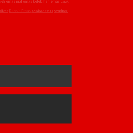
 beli emas
jual emas
kelebihan emas
pajak
Rahsia Emas
seminar
silver
seminar emas