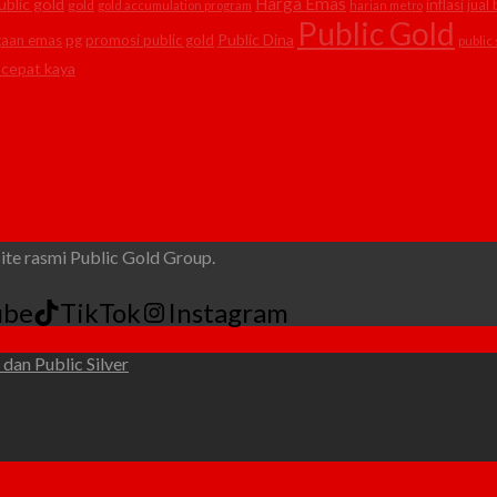
Harga Emas
ublic gold
inflasi
jual
gold
gold accumulation program
harian metro
Public Gold
Public Dina
gaan emas
pg
promosi public gold
public 
 cepat kaya
e rasmi Public Gold Group.
ube
TikTok
Instagram
dan Public Silver