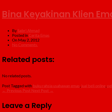
Bina Keyakinan Klien Em
By
Sabri Ahmad
Posted in
Cerita Emas
On May 2, 2012
No Comments.
Related posts:
No related posts.
Post Tagged with
buku rahsia usahawan emas
,
jual beli online
,
pe
←
Previous Post
Next Post
→
Leave a Reply