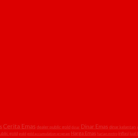
Cerita Emas
Dinar Emas
s
dealer public gold
dinar kelantan
dinar
Harga Emas
ublic gold
inflasi
jual
gold
gold accumulation program
harian metro