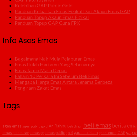
Kelebihan GAP Public Gold
Panduan Keluarkan Emas Fizikal Dari Akaun Emas GAP
Panduan Topup Akaun Emas Fizikal
Panduan Topup GAP Guna FPX
Info Asas Emas
Bagaimana Nak Mula Pelaburan Emas
Emas Itulah Hartamu Yang Sebenarnya
Emas Jamin Masa Depan
Faham 10 Perkara Ini Sebelum Beli Emas
Mengapa Harga Emas Antara Jenama Berbeza
Pengiraan Zakat Emas
Tags
beli emas
berita ema
agen emas
Ar-Rahnu
agen public gold
beli dinar
gap p
gadaian islam
emas pelaburan
emas pg
emas public gold
GAP
gadai emas