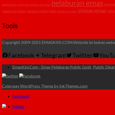
pelaburan emas
pernia
gadai islam
panduan pelaburan emas
simpan emas
skim
pelaburan emas
seminar public gold
simpanan emas
Tools
Copyright 2009-2021 EMASKINI.COM.Website ini bukan websit
Facebook
Telegram
Twitter
YouT
EmasKini.Com - Emas Pelaburan Public Gold , Public Dinar 
Colorway WordPress Theme by InkThemes.com
facebook
twitter