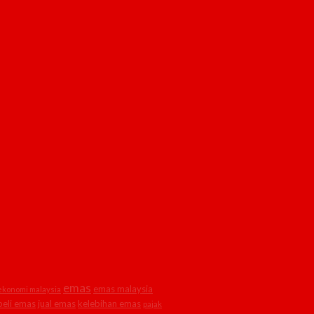
emas
emas malaysia
ekonomi malaysia
 beli emas
jual emas
kelebihan emas
pajak