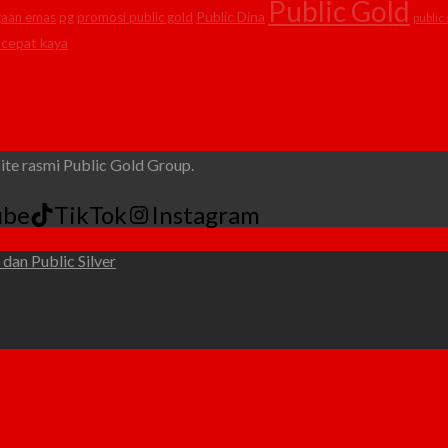
Public Gold
Public Dina
gaan emas
pg
promosi public gold
public 
 cepat kaya
e rasmi Public Gold Group.
ube
TikTok
Instagram
dan Public Silver