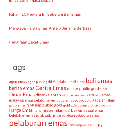
Emas Jamin Masa Depan
Faham 10 Perkara Ini Sebelum Beli Emas
Mengapa Harga Emas Antara Jenama Berbeza
Pengiraan Zakat Emas
Tags
beli emas
agen emas
Ar-Rahnu
agen public gold
beli dinar
Cerita Emas
berita emas
dealer public gold
dinar
Dinar Emas
emas
dinar kelantan
emas
ekonomi malaysia
malaysia
gadaian islam
emas pelaburan
emas pg
emas public gold
gap public gold
GAP
gold
gadai emas
gold accumulation program
Harga Emas
inflasi
jual beli emas
jual emas
harian metro
kelebihan emas
pajak gadai islam
panduan pelaburan emas
pelaburan emas
perniagaan emas
pg