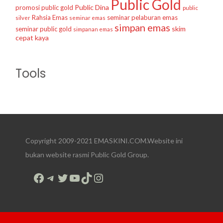
Public Gold
Public Dina
promosi public gold
public
Rahsia Emas
seminar pelaburan emas
silver
seminar emas
simpan emas
skim
seminar public gold
simpanan emas
cepat kaya
Tools
Copyright 2009-2021 EMASKINI.COM.Website ini
bukan website rasmi Public Gold Group.
Facebook
Telegram
Twitter
YouTube
TikTok
Instagram