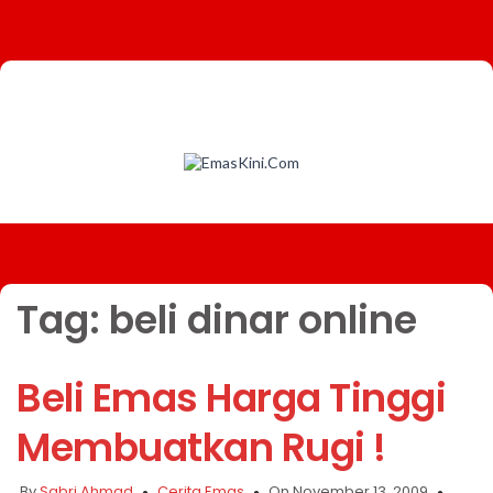
Tag:
beli dinar online
Beli Emas Harga Tinggi
Membuatkan Rugi !
By
Sabri Ahmad
Cerita Emas
On November 13, 2009