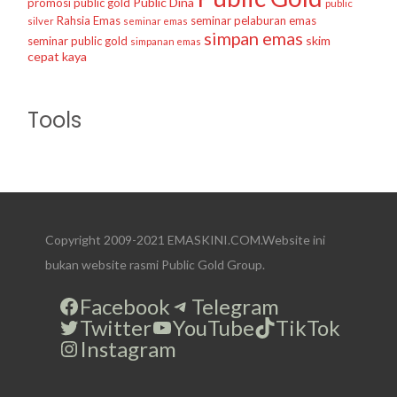
Public Dina
promosi public gold
public
Rahsia Emas
seminar pelaburan emas
silver
seminar emas
simpan emas
skim
seminar public gold
simpanan emas
cepat kaya
Tools
Copyright 2009-2021 EMASKINI.COM.Website ini
bukan website rasmi Public Gold Group.
Facebook
Telegram
Twitter
YouTube
TikTok
Instagram