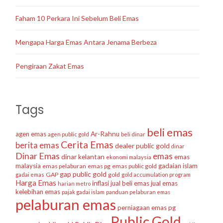
Faham 10 Perkara Ini Sebelum Beli Emas
Mengapa Harga Emas Antara Jenama Berbeza
Pengiraan Zakat Emas
Tags
beli emas
agen emas
Ar-Rahnu
agen public gold
beli dinar
Cerita Emas
berita emas
dealer public gold
dinar
Dinar Emas
emas
dinar kelantan
emas
ekonomi malaysia
malaysia
gadaian islam
emas pelaburan
emas pg
emas public gold
gap public gold
GAP
gold
gadai emas
gold accumulation program
Harga Emas
inflasi
jual beli emas
jual emas
harian metro
kelebihan emas
pajak gadai islam
panduan pelaburan emas
pelaburan emas
perniagaan emas
pg
Public Gold