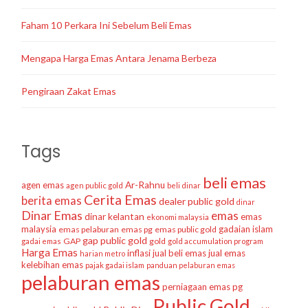
Faham 10 Perkara Ini Sebelum Beli Emas
Mengapa Harga Emas Antara Jenama Berbeza
Pengiraan Zakat Emas
Tags
beli emas
agen emas
Ar-Rahnu
agen public gold
beli dinar
Cerita Emas
berita emas
dealer public gold
dinar
Dinar Emas
emas
dinar kelantan
emas
ekonomi malaysia
malaysia
gadaian islam
emas pelaburan
emas pg
emas public gold
gap public gold
GAP
gold
gadai emas
gold accumulation program
Harga Emas
inflasi
jual beli emas
jual emas
harian metro
kelebihan emas
pajak gadai islam
panduan pelaburan emas
pelaburan emas
perniagaan emas
pg
Public Gold