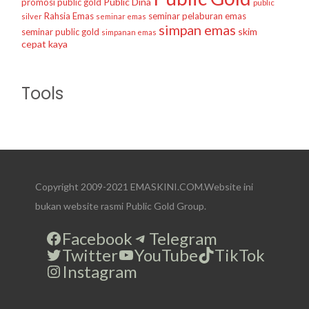
Public Dina
promosi public gold
public
Rahsia Emas
seminar pelaburan emas
silver
seminar emas
simpan emas
skim
seminar public gold
simpanan emas
cepat kaya
Tools
Copyright 2009-2021 EMASKINI.COM.Website ini
bukan website rasmi Public Gold Group.
Facebook
Telegram
Twitter
YouTube
TikTok
Instagram