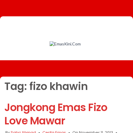
Tag:
fizo khawin
Jongkong Emas Fizo
Love Mawar
By
Sabri Ahmad
Cerita Emas
On November 11, 2013