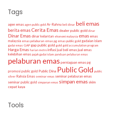
Tags
beli emas
agen emas
Ar-Rahnu
agen public gold
beli dinar
Cerita Emas
berita emas
dealer public gold
dinar
Dinar Emas
emas
dinar kelantan
emas
ekonomi malaysia
malaysia
gadaian islam
emas pelaburan
emas pg
emas public gold
gap public gold
GAP
gold
gadai emas
gold accumulation program
Harga Emas
inflasi
jual beli emas
jual emas
harian metro
kelebihan emas
pajak gadai islam
panduan pelaburan emas
pelaburan emas
perniagaan emas
pg
Public Gold
Public Dina
promosi public gold
public
Rahsia Emas
seminar pelaburan emas
silver
seminar emas
simpan emas
skim
seminar public gold
simpanan emas
cepat kaya
Tools