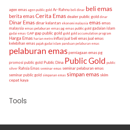
beli emas
agen emas
Ar-Rahnu
agen public gold
beli dinar
Cerita Emas
berita emas
dealer public gold
dinar
Dinar Emas
emas
dinar kelantan
emas
ekonomi malaysia
malaysia
gadaian islam
emas pelaburan
emas pg
emas public gold
gap public gold
GAP
gold
gadai emas
gold accumulation program
Harga Emas
inflasi
jual beli emas
jual emas
harian metro
kelebihan emas
pajak gadai islam
panduan pelaburan emas
pelaburan emas
perniagaan emas
pg
Public Gold
Public Dina
promosi public gold
public
Rahsia Emas
seminar pelaburan emas
silver
seminar emas
simpan emas
skim
seminar public gold
simpanan emas
cepat kaya
Tools