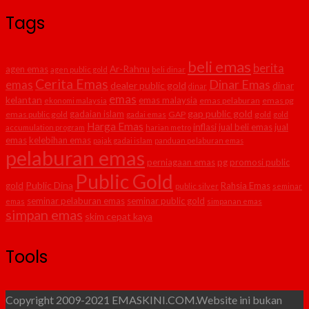
Tags
beli emas
berita
agen emas
Ar-Rahnu
agen public gold
beli dinar
Cerita Emas
Dinar Emas
emas
dealer public gold
dinar
dinar
emas
kelantan
emas malaysia
emas pelaburan
emas pg
ekonomi malaysia
gap public gold
gadaian islam
emas public gold
GAP
gold
gadai emas
gold
Harga Emas
inflasi
jual beli emas
jual
accumulation program
harian metro
emas
kelebihan emas
pajak gadai islam
panduan pelaburan emas
pelaburan emas
perniagaan emas
pg
promosi public
Public Gold
Public Dina
gold
Rahsia Emas
public silver
seminar
seminar pelaburan emas
seminar public gold
emas
simpanan emas
simpan emas
skim cepat kaya
Tools
Copyright 2009-2021 EMASKINI.COM.Website ini bukan