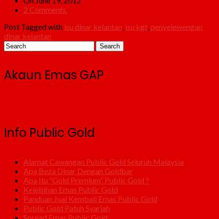
On June 19, 2012
2 Comments.
Post Tagged with
isu dinar kelantan
,
isu kgt
,
penyelewengan
dinar kelantan
Akaun Emas GAP
Info Public Gold
Alamat Cawangan Public Gold Seluruh Malaysia
Apa Beza Dinar Dengan Goldbar
Apa Itu “Gold Premium” Public Gold ?
Kelebihan Emas Public Gold
Panduan Jual Kembali Emas Public Gold
Public Gold Patuh Syariah
Spread Emas Public Gold