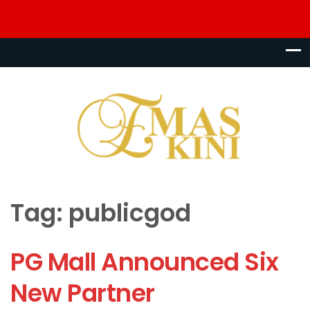
Tag:
publicgod
PG Mall Announced Six
New Partner