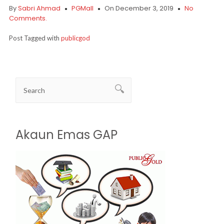
By
Sabri Ahmad
PGMall
On December 3, 2019
No
Comments.
Post Tagged with
publicgod
Akaun Emas GAP