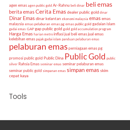
beli emas
agen emas
Ar-Rahnu
agen public gold
beli dinar
Cerita Emas
berita emas
dealer public gold
dinar
Dinar Emas
emas
dinar kelantan
emas
ekonomi malaysia
malaysia
gadaian islam
emas pelaburan
emas pg
emas public gold
gap public gold
GAP
gold
gadai emas
gold accumulation program
Harga Emas
inflasi
jual beli emas
jual emas
harian metro
kelebihan emas
pajak gadai islam
panduan pelaburan emas
pelaburan emas
perniagaan emas
pg
Public Gold
Public Dina
promosi public gold
public
Rahsia Emas
seminar pelaburan emas
silver
seminar emas
simpan emas
skim
seminar public gold
simpanan emas
cepat kaya
Tools