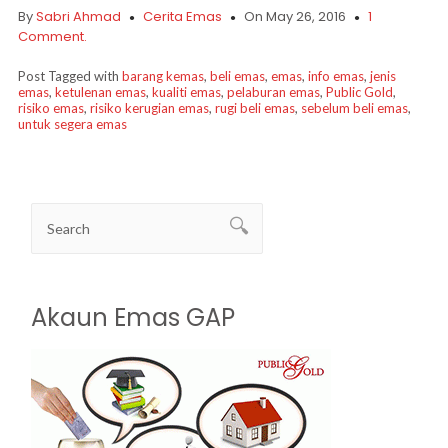
By
Sabri Ahmad
Cerita Emas
On May 26, 2016
1
Comment.
Post Tagged with
barang kemas
,
beli emas
,
emas
,
info emas
,
jenis
emas
,
ketulenan emas
,
kualiti emas
,
pelaburan emas
,
Public Gold
,
risiko emas
,
risiko kerugian emas
,
rugi beli emas
,
sebelum beli emas
,
untuk segera emas
Akaun Emas GAP