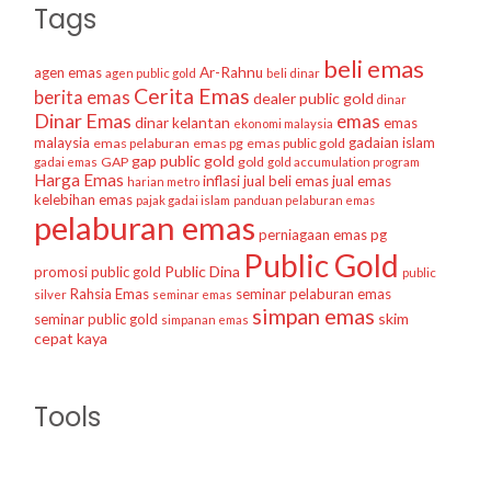
Tags
beli emas
agen emas
Ar-Rahnu
agen public gold
beli dinar
Cerita Emas
berita emas
dealer public gold
dinar
Dinar Emas
emas
dinar kelantan
emas
ekonomi malaysia
malaysia
gadaian islam
emas pelaburan
emas pg
emas public gold
gap public gold
GAP
gold
gadai emas
gold accumulation program
Harga Emas
inflasi
jual beli emas
jual emas
harian metro
kelebihan emas
pajak gadai islam
panduan pelaburan emas
pelaburan emas
perniagaan emas
pg
Public Gold
Public Dina
promosi public gold
public
Rahsia Emas
seminar pelaburan emas
silver
seminar emas
simpan emas
skim
seminar public gold
simpanan emas
cepat kaya
Tools