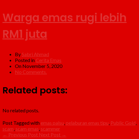
Warga emas rugi lebih
RM1 juta
By
Sabri Ahmad
Posted in
Cerita Emas
On November 5, 2020
No Comments.
Related posts:
No related posts.
Post Tagged with
emas palsu
,
pelaburan emas tipu
,
Public Gold
,
scam
,
scam emas
,
scammer
←
Previous Post
Next Post
→