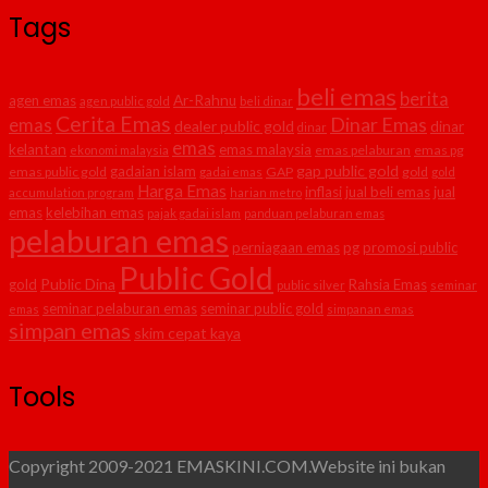
Tags
beli emas
berita
agen emas
Ar-Rahnu
agen public gold
beli dinar
Cerita Emas
Dinar Emas
emas
dealer public gold
dinar
dinar
emas
kelantan
emas malaysia
emas pelaburan
emas pg
ekonomi malaysia
gap public gold
gadaian islam
emas public gold
GAP
gold
gadai emas
gold
Harga Emas
inflasi
jual beli emas
jual
accumulation program
harian metro
emas
kelebihan emas
pajak gadai islam
panduan pelaburan emas
pelaburan emas
perniagaan emas
pg
promosi public
Public Gold
Public Dina
gold
Rahsia Emas
public silver
seminar
seminar pelaburan emas
seminar public gold
emas
simpanan emas
simpan emas
skim cepat kaya
Tools
Copyright 2009-2021 EMASKINI.COM.Website ini bukan