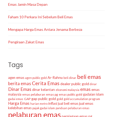
Emas Jamin Masa Depan
Faham 10 Perkara Ini Sebelum Beli Emas
Mengapa Harga Emas Antara Jenama Berbeza
Pengiraan Zakat Emas
Tags
beli emas
agen emas
Ar-Rahnu
agen public gold
beli dinar
Cerita Emas
berita emas
dealer public gold
dinar
Dinar Emas
emas
dinar kelantan
emas
ekonomi malaysia
malaysia
gadaian islam
emas pelaburan
emas pg
emas public gold
gap public gold
GAP
gold
gadai emas
gold accumulation program
Harga Emas
inflasi
jual beli emas
jual emas
harian metro
kelebihan emas
pajak gadai islam
panduan pelaburan emas
pelaburan emas
perniagaan emas
pg