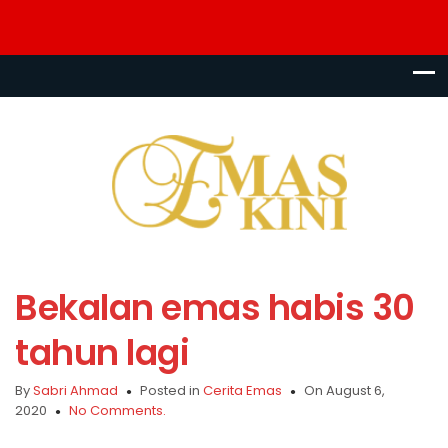
Bekalan emas habis 30
tahun lagi
By
Sabri Ahmad
Posted in
Cerita Emas
On August 6,
2020
No Comments.