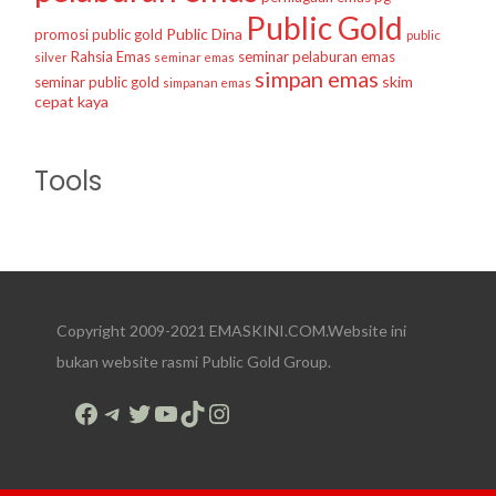
Public Gold
Public Dina
promosi public gold
public
Rahsia Emas
seminar pelaburan emas
silver
seminar emas
simpan emas
skim
seminar public gold
simpanan emas
cepat kaya
Tools
Copyright 2009-2021 EMASKINI.COM.Website ini
bukan website rasmi Public Gold Group.
Facebook
Telegram
Twitter
YouTube
TikTok
Instagram