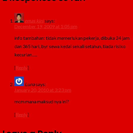
emas kini
says:
December 19, 2009 at 1:05 pm
info tambahan: tidak memerlukan pekerja, dibuka 24 jam
dan 365 hari, byr sewa kedai sekali setahun, tiada risiko
kecurian…..
[
Reply
]
Luna
says:
January 20, 2010 at 3:23 pm
mcm mana maksud nya ini?
[
Reply
]