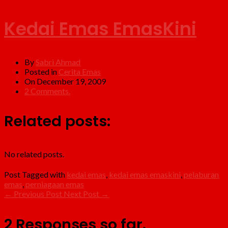
Kedai Emas EmasKini
By
Sabri Ahmad
Posted in
Cerita Emas
On December 19, 2009
2 Comments.
Related posts:
No related posts.
Post Tagged with
kedai emas
,
kedai emas emaskini
,
pelaburan
emas
,
perniagaan emas
←
Previous Post
Next Post
→
2 Responses so far.