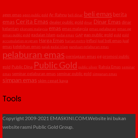
beli emas
berita
agen emas
Ar-Rahnu
agen public gold
beli dinar
Cerita Emas
Dinar Emas
emas
dealer public gold
dinar
dinar
emas
kelantan
emas malaysia
emas pelaburan
emas pg
ekonomi malaysia
gap public gold
gadaian islam
emas public gold
GAP
gold
gadai emas
gold
Harga Emas
inflasi
jual beli emas
jual
accumulation program
harian metro
emas
kelebihan emas
pajak gadai islam
panduan pelaburan emas
pelaburan emas
perniagaan emas
pg
promosi public
Public Gold
Public Dina
gold
Rahsia Emas
public silver
seminar
seminar pelaburan emas
seminar public gold
emas
simpanan emas
simpan emas
skim cepat kaya
Tools
Copyright 2009-2021 EMASKINI.COM.Website ini bukan
website rasmi Public Gold Group.