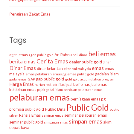
Pengiraan Zakat Emas
Tags
beli emas
agen emas
Ar-Rahnu
agen public gold
beli dinar
Cerita Emas
berita emas
dealer public gold
dinar
Dinar Emas
emas
dinar kelantan
emas
ekonomi malaysia
malaysia
gadaian islam
emas pelaburan
emas pg
emas public gold
gap public gold
GAP
gold
gadai emas
gold accumulation program
Harga Emas
inflasi
jual beli emas
jual emas
harian metro
kelebihan emas
pajak gadai islam
panduan pelaburan emas
pelaburan emas
perniagaan emas
pg
Public Gold
Public Dina
promosi public gold
public
Rahsia Emas
seminar pelaburan emas
silver
seminar emas
simpan emas
skim
seminar public gold
simpanan emas
cepat kaya