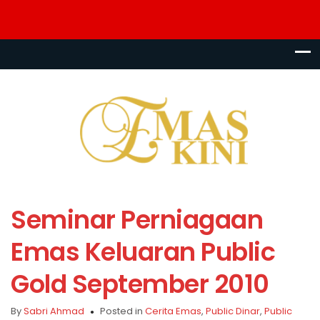
Seminar Perniagaan
Emas Keluaran Public
Gold September 2010
By
Sabri Ahmad
Posted in
Cerita Emas
,
Public Dinar
,
Public