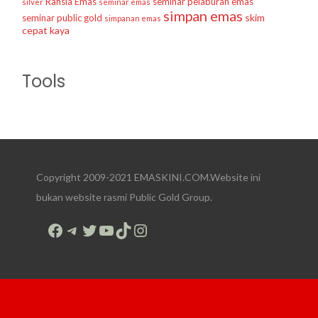
Rahsia Emas
seminar pelaburan emas
silver
seminar emas
simpan emas
skim
seminar public gold
simpanan emas
cepat kaya
Tools
Copyright 2009-2021 EMASKINI.COM.Website ini
bukan website rasmi Public Gold Group.
Facebook
Telegram
Twitter
YouTube
TikTok
Instagram