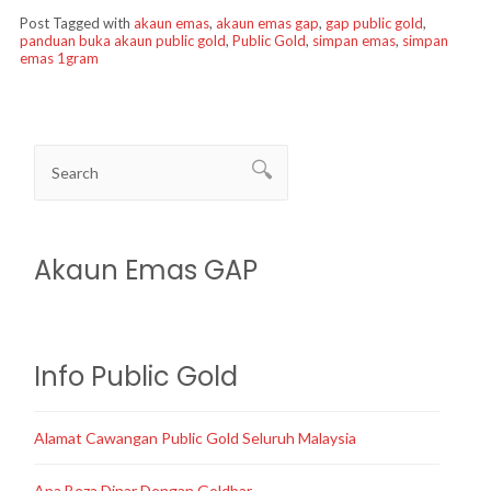
Post Tagged with
akaun emas
,
akaun emas gap
,
gap public gold
,
panduan buka akaun public gold
,
Public Gold
,
simpan emas
,
simpan
emas 1gram
Akaun Emas GAP
Info Public Gold
Alamat Cawangan Public Gold Seluruh Malaysia
Apa Beza Dinar Dengan Goldbar