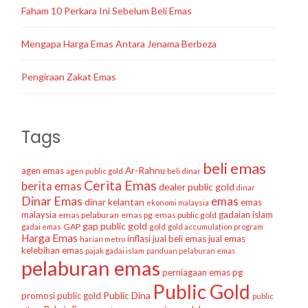
Faham 10 Perkara Ini Sebelum Beli Emas
Mengapa Harga Emas Antara Jenama Berbeza
Pengiraan Zakat Emas
Tags
beli emas
agen emas
Ar-Rahnu
agen public gold
beli dinar
Cerita Emas
berita emas
dealer public gold
dinar
Dinar Emas
emas
dinar kelantan
emas
ekonomi malaysia
malaysia
gadaian islam
emas pelaburan
emas pg
emas public gold
gap public gold
GAP
gold
gadai emas
gold accumulation program
Harga Emas
inflasi
jual beli emas
jual emas
harian metro
kelebihan emas
pajak gadai islam
panduan pelaburan emas
pelaburan emas
perniagaan emas
pg
Public Gold
Public Dina
promosi public gold
public