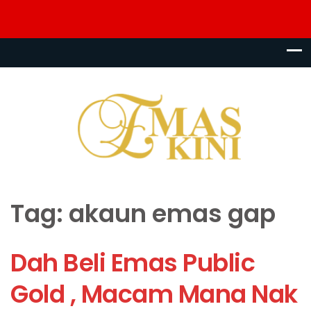
Tag:
akaun emas gap
Dah Beli Emas Public
Gold , Macam Mana Nak