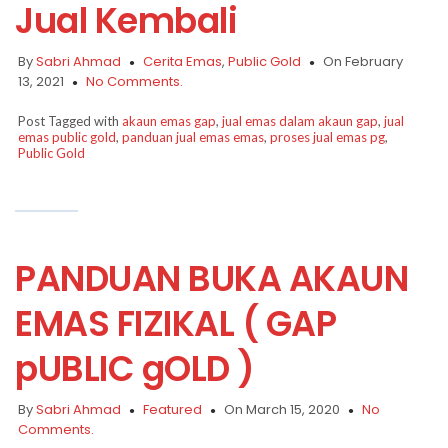
Jual Kembali
By
Sabri Ahmad
Cerita Emas
,
Public Gold
On February
13, 2021
No Comments.
Post Tagged with
akaun emas gap
,
jual emas dalam akaun gap
,
jual
emas public gold
,
panduan jual emas emas
,
proses jual emas pg
,
Public Gold
PANDUAN BUKA AKAUN
EMAS FIZIKAL ( GAP
pUBLIC gOLD )
By
Sabri Ahmad
Featured
On March 15, 2020
No
Comments.