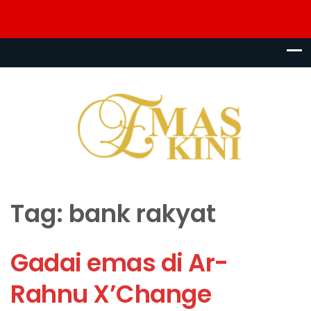
Tag:
bank rakyat
Gadai emas di Ar-
Rahnu X’Change