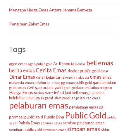
Mengapa Harga Emas Antara Jenama Berbeza
Pengiraan Zakat Emas
Tags
beli emas
agen emas
Ar-Rahnu
agen public gold
beli dinar
Cerita Emas
berita emas
dealer public gold
dinar
Dinar Emas
emas
dinar kelantan
emas
ekonomi malaysia
malaysia
gadaian islam
emas pelaburan
emas pg
emas public gold
gap public gold
GAP
gold
gadai emas
gold accumulation program
Harga Emas
inflasi
jual beli emas
jual emas
harian metro
kelebihan emas
pajak gadai islam
panduan pelaburan emas
pelaburan emas
perniagaan emas
pg
Public Gold
Public Dina
promosi public gold
public
Rahsia Emas
seminar pelaburan emas
silver
seminar emas
simpan emas
skim
seminar public gold
simpanan emas