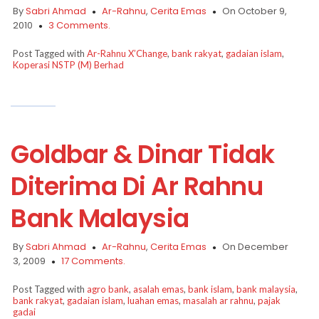
By
Sabri Ahmad
Ar-Rahnu
,
Cerita Emas
On October 9,
2010
3 Comments.
Post Tagged with
Ar-Rahnu X’Change
,
bank rakyat
,
gadaian islam
,
Koperasi NSTP (M) Berhad
Goldbar & Dinar Tidak
Diterima Di Ar Rahnu
Bank Malaysia
By
Sabri Ahmad
Ar-Rahnu
,
Cerita Emas
On December
3, 2009
17 Comments.
Post Tagged with
agro bank
,
asalah emas
,
bank islam
,
bank malaysia
,
bank rakyat
,
gadaian islam
,
luahan emas
,
masalah ar rahnu
,
pajak
gadai