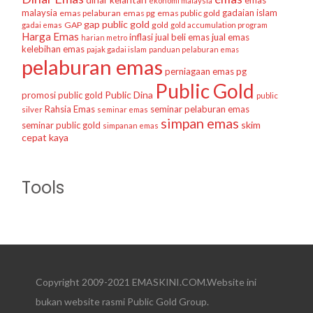
dinar kelantan
emas
ekonomi malaysia
malaysia
gadaian islam
emas pelaburan
emas pg
emas public gold
gap public gold
GAP
gold
gadai emas
gold accumulation program
Harga Emas
inflasi
jual beli emas
jual emas
harian metro
kelebihan emas
pajak gadai islam
panduan pelaburan emas
pelaburan emas
perniagaan emas
pg
Public Gold
Public Dina
promosi public gold
public
Rahsia Emas
seminar pelaburan emas
silver
seminar emas
simpan emas
skim
seminar public gold
simpanan emas
cepat kaya
Tools
Copyright 2009-2021 EMASKINI.COM.Website ini
bukan website rasmi Public Gold Group.