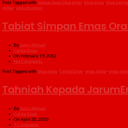
Post Tagged with
belajar buat blog emas
,
blog emas
,
blog perni
online
,
website emas
Tabiat Simpan Emas Oran
By
Sabri Ahmad
Cerita Emas
On February 19, 2012
No Comments.
Post Tagged with
blog emas
,
Cerita Emas
,
emas dunia
,
emas vie
Tahniah Kepada Jarum
By
Sabri Ahmad
Cerita Emas
On April 28, 2010
7 Comments.