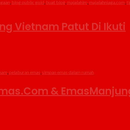
agaan
,
blog public gold
,
buat blog
,
majalahim
,
majalahniaga.com
,
t
g Vietnam Patut Di Ikuti
tnam
,
pelaburan emas
,
simpan emas dalam rumah
Emas.Com & EmasManju