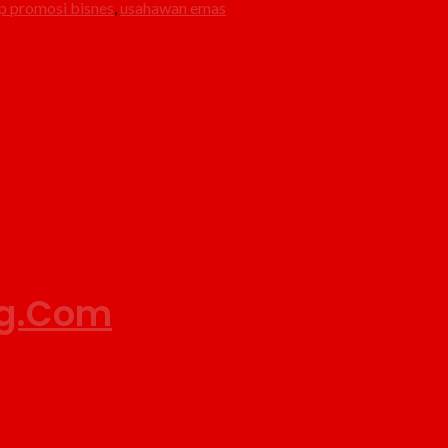
ip promosi bisnes
,
usahawan emas
ng.Com