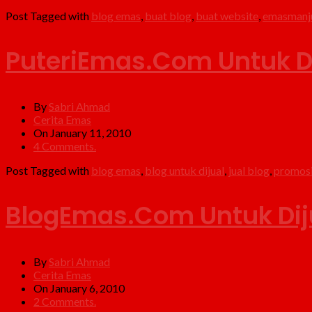
Post Tagged with
blog emas
,
buat blog
,
buat website
,
emasmanj
PuteriEmas.Com Untuk Di
By
Sabri Ahmad
Cerita Emas
On January 11, 2010
4 Comments.
Post Tagged with
blog emas
,
blog untuk dijual
,
jual blog
,
promosi
BlogEmas.Com Untuk Dij
By
Sabri Ahmad
Cerita Emas
On January 6, 2010
2 Comments.