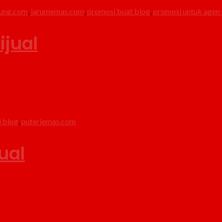
ung.com
,
jarumemas.com
,
promosi buat blog
,
promosi untuk agen 
jual
 blog
,
puteriemas.com
ual