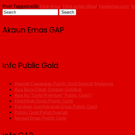
Post Tagged with
blog emas
,
blog untuk dijual
,
blogemas.com
,
b
Akaun Emas GAP
Info Public Gold
Alamat Cawangan Public Gold Seluruh Malaysia
Apa Beza Dinar Dengan Goldbar
Apa Itu “Gold Premium” Public Gold ?
Kelebihan Emas Public Gold
Panduan Jual Kembali Emas Public Gold
Public Gold Patuh Syariah
Spread Emas Public Gold