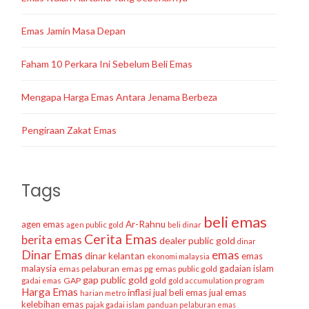
Emas Jamin Masa Depan
Faham 10 Perkara Ini Sebelum Beli Emas
Mengapa Harga Emas Antara Jenama Berbeza
Pengiraan Zakat Emas
Tags
beli emas
agen emas
Ar-Rahnu
agen public gold
beli dinar
Cerita Emas
berita emas
dealer public gold
dinar
Dinar Emas
emas
dinar kelantan
emas
ekonomi malaysia
malaysia
gadaian islam
emas pelaburan
emas pg
emas public gold
gap public gold
GAP
gold
gadai emas
gold accumulation program
Harga Emas
inflasi
jual beli emas
jual emas
harian metro
kelebihan emas
pajak gadai islam
panduan pelaburan emas