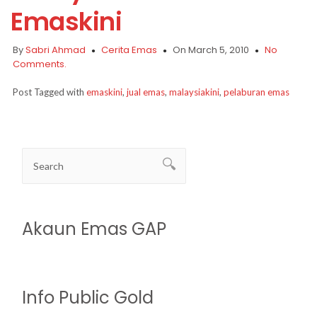
Emaskini
By
Sabri Ahmad
Cerita Emas
On March 5, 2010
No
Comments.
Post Tagged with
emaskini
,
jual emas
,
malaysiakini
,
pelaburan emas
Akaun Emas GAP
Info Public Gold