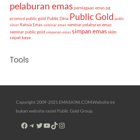
pelaburan emas
perniagaan emas
pg
Public Gold
Public Dina
promosi public gold
public
Rahsia Emas
seminar pelaburan emas
silver
seminar emas
simpan emas
skim
seminar public gold
simpanan emas
cepat kaya
Tools
Copyright 2009-2021 EMASKINI.COM.Website ini
bukan website rasmi Public Gold Group.
Facebook
Telegram
Twitter
YouTube
TikTok
Instagram