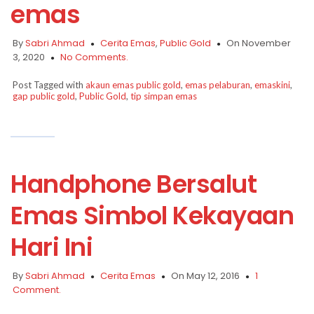
emas
By
Sabri Ahmad
Cerita Emas
,
Public Gold
On November
3, 2020
No Comments.
Post Tagged with
akaun emas public gold
,
emas pelaburan
,
emaskini
,
gap public gold
,
Public Gold
,
tip simpan emas
Handphone Bersalut
Emas Simbol Kekayaan
Hari Ini
By
Sabri Ahmad
Cerita Emas
On May 12, 2016
1
Comment.