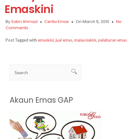
Emaskini
By
Sabri Ahmad
Cerita Emas
On March 5, 2010
No
Comments.
Post Tagged with
emaskini
,
jual emas
,
malaysiakini
,
pelaburan emas
Akaun Emas GAP