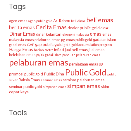
Tags
beli emas
agen emas
Ar-Rahnu
agen public gold
beli dinar
Cerita Emas
berita emas
dealer public gold
dinar
Dinar Emas
emas
dinar kelantan
emas
ekonomi malaysia
malaysia
gadaian islam
emas pelaburan
emas pg
emas public gold
gap public gold
GAP
gold
gadai emas
gold accumulation program
Harga Emas
inflasi
jual beli emas
jual emas
harian metro
kelebihan emas
pajak gadai islam
panduan pelaburan emas
pelaburan emas
perniagaan emas
pg
Public Gold
Public Dina
promosi public gold
public
Rahsia Emas
seminar pelaburan emas
silver
seminar emas
simpan emas
skim
seminar public gold
simpanan emas
cepat kaya
Tools