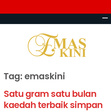
Tag:
emaskini
Satu gram satu bulan
kaedah terbaik simpan