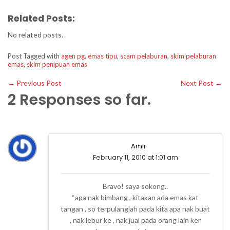
Related Posts:
No related posts.
Post Tagged with
agen pg
,
emas tipu
,
scam pelaburan
,
skim pelaburan
emas
,
skim penipuan emas
←
Previous Post
Next Post
→
2 Responses so far.
Amir
February 11, 2010 at 1:01 am
Bravo! saya sokong..
“apa nak bimbang , kitakan ada emas kat
tangan , so terpulanglah pada kita apa nak buat
, nak lebur ke , nak jual pada orang lain ker