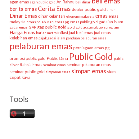
beli emas
agen emas
Ar-Rahnu
agen public gold
beli dinar
Cerita Emas
berita emas
dealer public gold
dinar
Dinar Emas
emas
dinar kelantan
emas
ekonomi malaysia
malaysia
gadaian islam
emas pelaburan
emas pg
emas public gold
gap public gold
GAP
gold
gadai emas
gold accumulation program
Harga Emas
inflasi
jual beli emas
jual emas
harian metro
kelebihan emas
pajak gadai islam
panduan pelaburan emas
pelaburan emas
perniagaan emas
pg
Public Gold
Public Dina
promosi public gold
public
Rahsia Emas
seminar pelaburan emas
silver
seminar emas
simpan emas
skim
seminar public gold
simpanan emas
cepat kaya
Tools